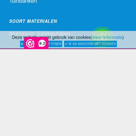
Tuinbanken
SOORT MATERIALEN
Aluminium Tuinmeubelen
Deze website maakt gebruik van cookies(
meer informatie
)
9,2
LATER OPNIEUW TONEN
IK GA AKKOORD MET COOKIES
Stalen Tuinmeubelen
RVS Tuinmeubelen
All Weather Tuinmeubelen
Teak Tuinmeubelen
Bamboe Tuinmeubelen