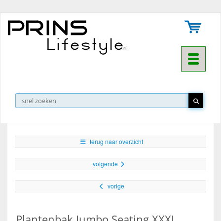
Toggle na
▼
terug naar overzicht
volgende
vorige
Plantenbak Jumbo Seating XXXL,