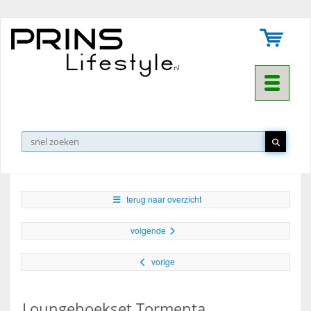
Toggle na
▼
terug naar overzicht
volgende
vorige
Loungehoekset Tormenta