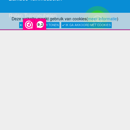
Rotan Tuinmeubelen
Deze website maakt gebruik van cookies(
meer informatie
)
9,2
LATER OPNIEUW TONEN
IK GA AKKOORD MET COOKIES
Wicker Tuinmeubelen
Rope Tuinmeubelen
Textileen Tuinmeubelen
Kunststof Tuinmeubelen
Fiberstone Tuinmeubelen
Polystone Tuinmeubelen