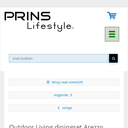
Toggle na
▼
terug naar overzicht
volgende
vorige
Outdoor Living diningset Arezzo