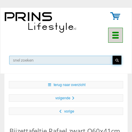
Toggle na
▼
terug naar overzicht
volgende
vorige
Bijzettafeltje Rafael zwart O60x41cm