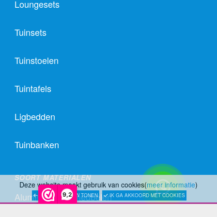
Loungesets
Tuinsets
Tuinstoelen
Tuintafels
Ligbedden
Tuinbanken
SOORT MATERIALEN
Deze website maakt gebruik van cookies(
meer informatie
)
Aluminium Tuinmeubelen
9,2
LATER OPNIEUW TONEN
IK GA AKKOORD MET COOKIES