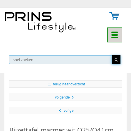
Toggle na
▼
terug naar overzicht
volgende
vorige
Bijzettafel marmer wit O25/O41cm