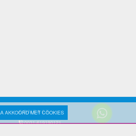
CONTACT
GA AKKOORD MET COOKIES
0031-619190121
Reageer via e-mail