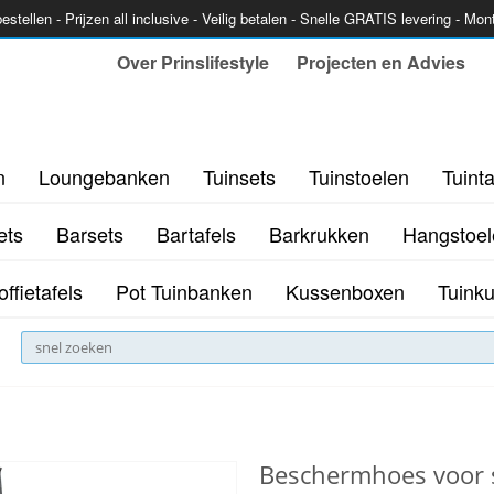
estellen - Prijzen all inclusive - Veilig betalen - Snelle GRATIS levering - Mo
Over Prinslifestyle
Projecten en Advies
n
Loungebanken
Tuinsets
Tuinstoelen
Tuinta
ets
Barsets
Bartafels
Barkrukken
Hangstoel
offietafels
Pot Tuinbanken
Kussenboxen
Tuink
Beschermhoes voor 