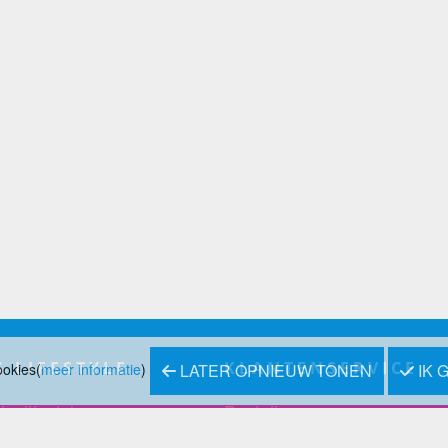
S LIFESTYLE
KLANTENSERVICE
ookies(
meer informatie
)
LATER OPNIEUW TONEN
IK 
inslifestyle
Bestellen