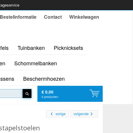
ntageservice
Bestelinformatie
Contact
Winkelwagen
fels
Tuinbanken
Picknicksets
en
Schommelbanken
ussens
Beschermhoezen
€ 0,00
0
producten
vorige
volgende
stapelstoelen