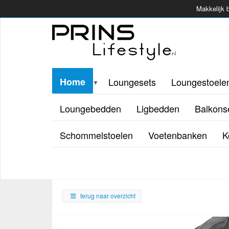
Makkelijk b
Home
Loungesets
Loungestoele
▼
Loungebedden
Ligbedden
Balkons
Schommelstoelen
Voetenbanken
K
terug naar overzicht