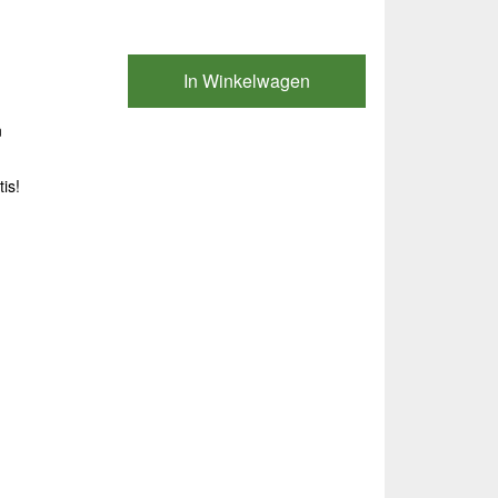
In Winkelwagen
n
tis!