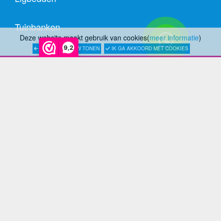
Tuinbanken
Deze website maakt gebruik van cookies(
meer informatie
)
9,2
LATER OPNIEUW TONEN
IK GA AKKOORD MET COOKIES
SOORT MATERIALEN
Aluminium Tuinmeubelen
Stalen Tuinmeubelen
RVS Tuinmeubelen
All Weather Tuinmeubelen
Teak Tuinmeubelen