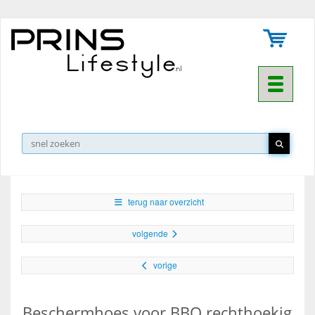
Toggle na
▼
terug naar overzicht
volgende
vorige
Beschermhoes voor BBQ rechthoekig