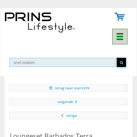
Toggle na
▼
terug naar overzicht
volgende
vorige
Loungeset Barbados Terra