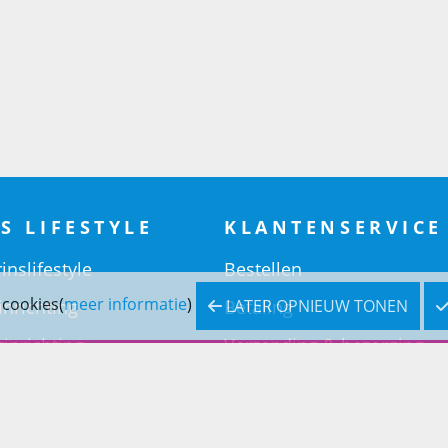
S LIFESTYLE
KLANTENSERVICE
inslifestyle
Bestellen
 cookies(
meer informatie
)
LATER OPNIEUW TONEN
inrichting
Betaling
inrichting
Verzending & bezorging
Retouren & service
Openingstijden