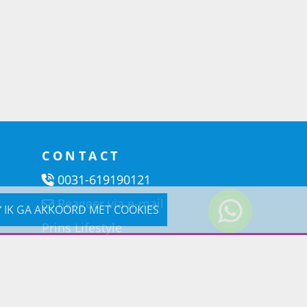
CONTACT
0031-619190121
Reageer via e-mail
IK GA AKKOORD MET COOKIES
Prins Lifestyle
Poortland 66 (Kantooradres)
1046BD Amsterdam