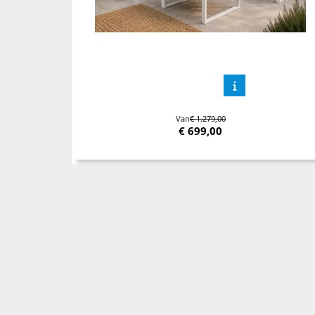
Van
€ 1.279,00
€
699,00