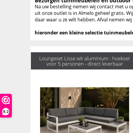
Bezorgen tuinmeubelen en outdoor l
Na uw bestelling nemen wij contact met u o
uit onze outlet is in Almelo geheel gratis.
daar waar u ze wilt hebben. Afval nemen wi
hieronder een kleine selectie tuinmeubel
Loungeset Lisse wit aluminium - hoekset
voor 5 personen - direct leverbaar
9,2