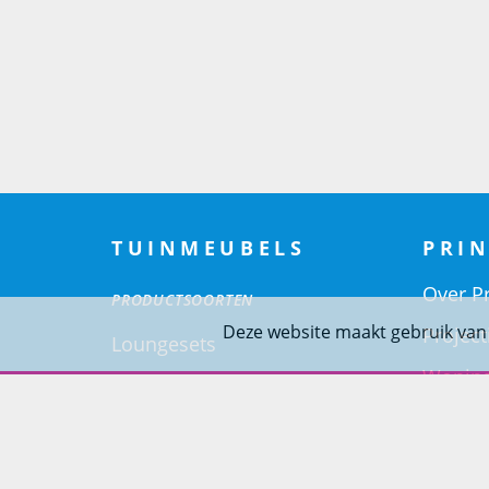
TUINMEUBELS
PRIN
Over Pr
PRODUCTSOORTEN
Deze website maakt gebruik van
Project
Loungesets
Woning
Tuinsets
Tuinstoelen
Tuintafels