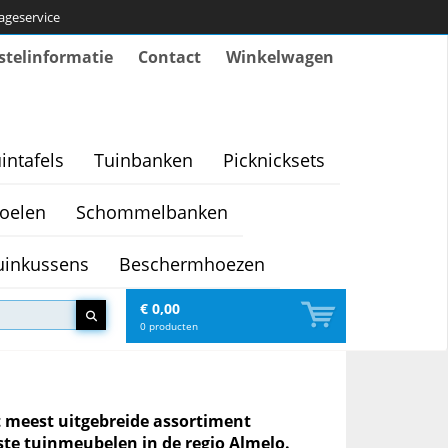
tageservice
stelinformatie
Contact
Winkelwagen
intafels
Tuinbanken
Picknicksets
oelen
Schommelbanken
uinkussens
Beschermhoezen
€ 0,00
0
producten
 meest uitgebreide assortiment
ste tuinmeubelen in de regio Almelo.