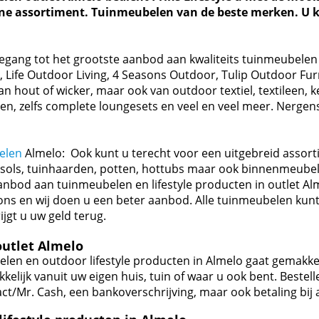
ine assortiment. Tuinmeubelen van de beste merken. U k
oegang tot het grootste aanbod aan kwaliteits tuinmeubelen
Life Outdoor Living, 4 Seasons Outdoor, Tulip Outdoor Fur
 hout of wicker, maar ook van outdoor textiel, textileen, k
den, zelfs complete loungesets en veel en veel meer. Nergens
elen
Almelo: Ook kunt u terecht voor een uitgebreid assort
sols, tuinhaarden, potten, hottubs maar ook binnenmeubel
anbod aan tuinmeubelen en lifestyle producten in outlet Alm
 ons en wij doen u een beter aanbod. Alle tuinmeubelen kun
jgt u uw geld terug.
utlet Almelo
len en outdoor lifestyle producten in Almelo gaat gemakkel
kelijk vanuit uw eigen huis, tuin of waar u ook bent. Bestell
ct/Mr. Cash, een bankoverschrijving, maar ook betaling bij a