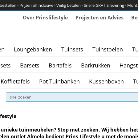
bestellen - Prijzen all inclusive - Veilig betalen - Snelle GRATIS levering - Mon
Over Prinslifestyle
Projecten en Advies
Be
en
Loungebanken
Tuinsets
Tuinstoelen
Tu
sets
Barsets
Bartafels
Barkrukken
Hangst
Koffietafels
Pot Tuinbanken
Kussenboxen
T
festyle
 unieke tuinmeubelen? Stop met zoeken. Wij hebben het
en outlet Almelo bedient Prins Lifestyle u met de mooi