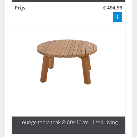
Prijs
:
€ 494,99
Lounge table teak Ø 80x40cm - Lesli Living