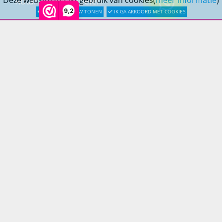
Deze website maakt gebruik van cookies(
meer informatie
)
Rotan Tuinmeubelen
9,2
LATER OPNIEUW TONEN
IK GA AKKOORD MET COOKIES
Wicker Tuinmeubelen
Rope Tuinmeubelen
Textileen Tuinmeubelen
Kunststof Tuinmeubelen
Fiberstone Tuinmeubelen
Polystone Tuinmeubelen
PRINS LIFESTYLE