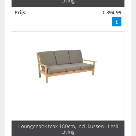
Living
Prijs
:
€ 394,99
Loungebank teak 180cm, incl. kussen - Lesli
Living