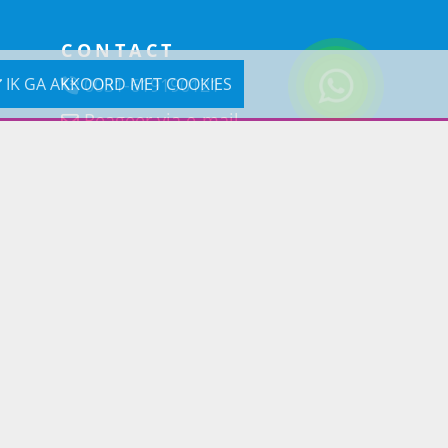
CONTACT
0031-619190121
IK GA AKKOORD MET COOKIES
Reageer via e-mail
Prins Lifestyle
Poortland 66 (Kantooradres)
1046BD Amsterdam