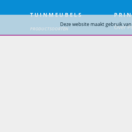
TUINMEUBELS
PRIN
Deze website maakt gebruik van
Over Pr
PRODUCTSOORTEN
Project
Loungesets
Woning
Tuinsets
Tuinstoelen
Tuintafels
Ligbedden
Tuinbanken
SOORT MATERIALEN
Aluminium Tuinmeubelen