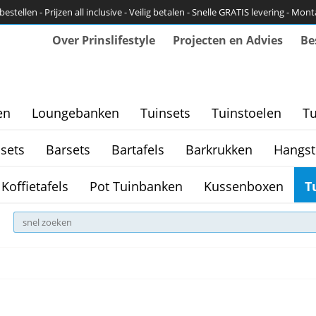
bestellen - Prijzen all inclusive - Veilig betalen - Snelle GRATIS levering - Mon
Over Prinslifestyle
Projecten en Advies
Be
en
Loungebanken
Tuinsets
Tuinstoelen
Tu
sets
Barsets
Bartafels
Barkrukken
Hangst
Koffietafels
Pot Tuinbanken
Kussenboxen
T