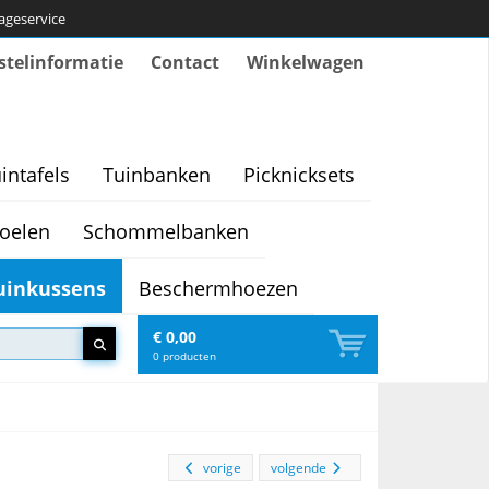
tageservice
stelinformatie
Contact
Winkelwagen
intafels
Tuinbanken
Picknicksets
oelen
Schommelbanken
uinkussens
Beschermhoezen
€ 0,00
0
producten
vorige
volgende