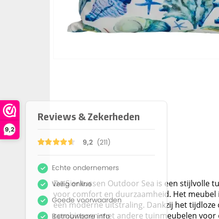
9,2
De Sierkussen Outdoor Sea is een stijlvolle 
voor comfort en duurzaamheid. Het meubel is
een moderne uitstraling. Dankzij het tijdloze
combineren met andere tuinmeubelen voor e