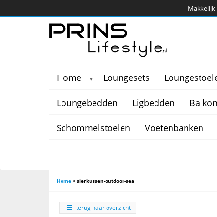
Makkelijk 
Home
Loungesets
Loungestoel
▼
Loungebedden
Ligbedden
Balkon
Schommelstoelen
Voetenbanken
Home
>
sierkussen-outdoor-sea
terug naar overzicht