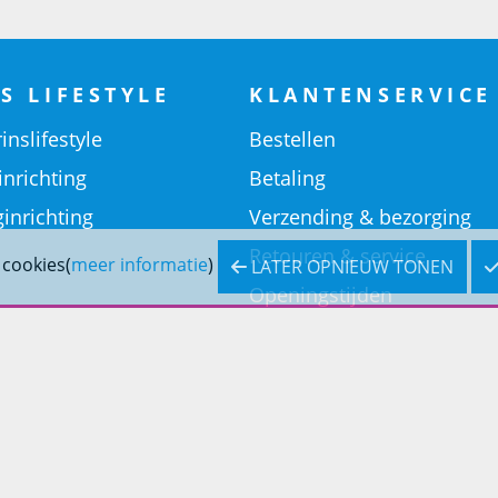
S LIFESTYLE
KLANTENSERVICE
inslifestyle
Bestellen
inrichting
Betaling
inrichting
Verzending & bezorging
Retouren & service
 cookies(
meer informatie
)
LATER OPNIEUW TONEN
Openingstijden