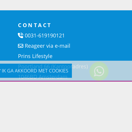
CONTACT
0031-619190121
Reageer via e-mail
Prins Lifestyle
Poortland 66 (Kantooradres)
IK GA AKKOORD MET COOKIES
1046BD Amsterdam