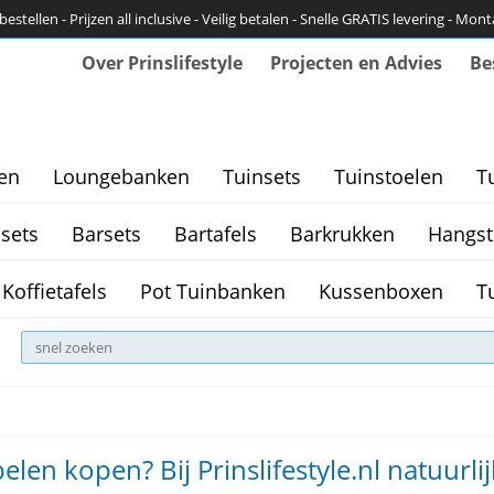
bestellen - Prijzen all inclusive - Veilig betalen - Snelle GRATIS levering - Mon
Over Prinslifestyle
Projecten en Advies
Be
en
Loungebanken
Tuinsets
Tuinstoelen
T
sets
Barsets
Bartafels
Barkrukken
Hangst
Koffietafels
Pot Tuinbanken
Kussenboxen
T
len kopen? Bij Prinslifestyle.nl natuurlij