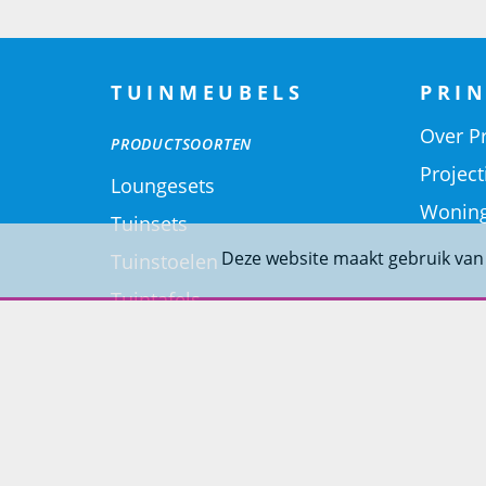
TUINMEUBELS
PRIN
Over Pr
PRODUCTSOORTEN
Project
Loungesets
Woning
Tuinsets
Deze website maakt gebruik van
Tuinstoelen
Tuintafels
Ligbedden
Tuinbanken
SOORT MATERIALEN
Aluminium Tuinmeubelen