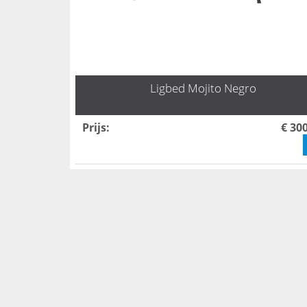
Ligbed Mojito Negro
Prijs
:
€ 30