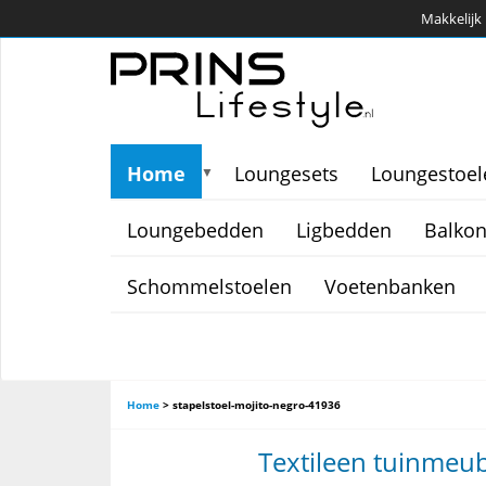
Makkelijk 
Home
Loungesets
Loungestoel
▼
Loungebedden
Ligbedden
Balkon
Schommelstoelen
Voetenbanken
Home
>
stapelstoel-mojito-negro-41936
Textileen tuinmeube