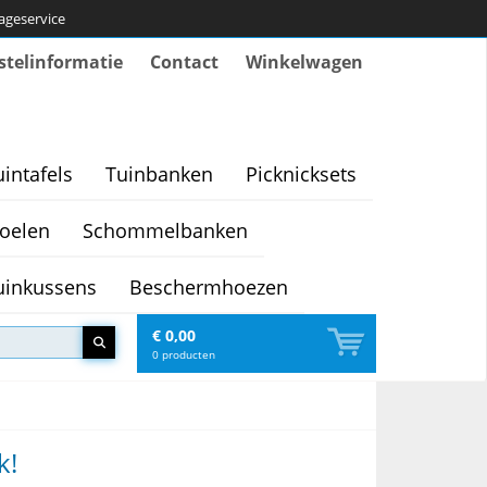
tageservice
stelinformatie
Contact
Winkelwagen
uintafels
Tuinbanken
Picknicksets
oelen
Schommelbanken
uinkussens
Beschermhoezen
€ 0,00
0
producten
k!