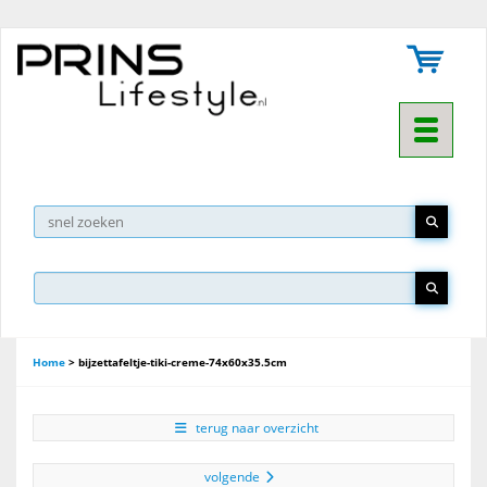
Toggle na
▼
Home
>
bijzettafeltje-tiki-creme-74x60x35.5cm
terug naar overzicht
volgende