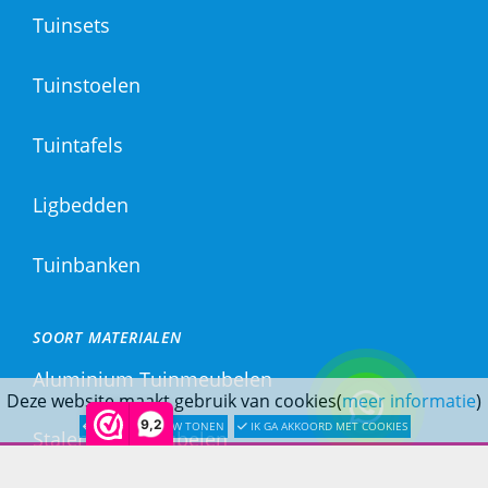
Tuinsets
Tuinstoelen
Tuintafels
Ligbedden
Tuinbanken
SOORT MATERIALEN
Aluminium Tuinmeubelen
Deze website maakt gebruik van cookies(
meer informatie
)
9,2
LATER OPNIEUW TONEN
IK GA AKKOORD MET COOKIES
Stalen Tuinmeubelen