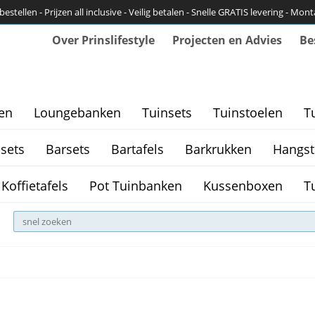
bestellen - Prijzen all inclusive - Veilig betalen - Snelle GRATIS levering - Mon
Over Prinslifestyle
Projecten en Advies
Be
en
Loungebanken
Tuinsets
Tuinstoelen
T
sets
Barsets
Bartafels
Barkrukken
Hangst
Koffietafels
Pot Tuinbanken
Kussenboxen
T