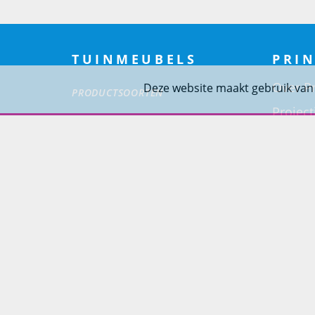
TUINMEUBELS
PRIN
Over Pr
Deze website maakt gebruik van
PRODUCTSOORTEN
Project
Loungesets
Woning
Tuinsets
Tuinstoelen
Tuintafels
Ligbedden
Tuinbanken
SOORT MATERIALEN
Aluminium Tuinmeubelen