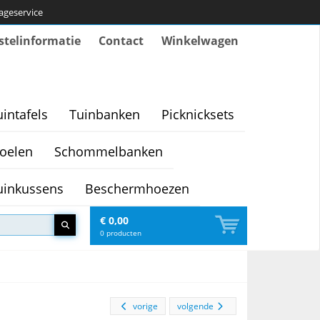
tageservice
stelinformatie
Contact
Winkelwagen
uintafels
Tuinbanken
Picknicksets
oelen
Schommelbanken
uinkussens
Beschermhoezen
€ 0,00
0
producten
vorige
volgende