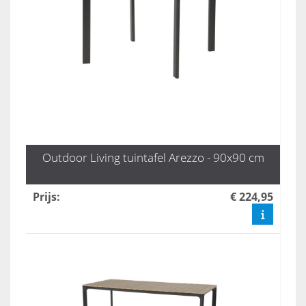
Outdoor Living tuintafel Arezzo - 90x90 cm
Prijs
:
€ 224,95