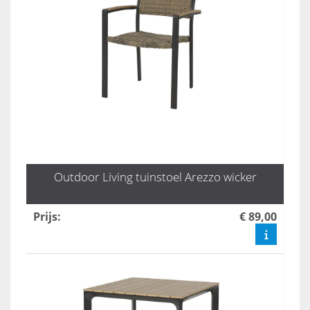
Outdoor Living tuinstoel Arezzo wicker
Prijs
:
€ 89,00