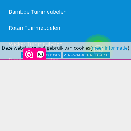
Bamboe Tuinmeubelen
Rotan Tuinmeubelen
Wicker Tuinmeubelen
Deze website maakt gebruik van cookies(
meer informatie
)
9,2
LATER OPNIEUW TONEN
IK GA AKKOORD MET COOKIES
Rope Tuinmeubelen
Textileen Tuinmeubelen
Kunststof Tuinmeubelen
Fiberstone Tuinmeubelen
Polystone Tuinmeubelen