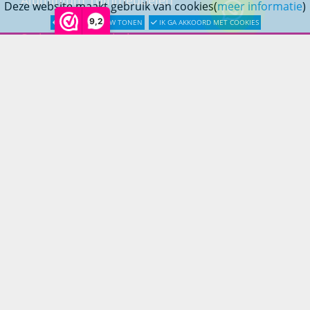
Deze website maakt gebruik van cookies(
meer informatie
)
9,2
LATER OPNIEUW TONEN
IK GA AKKOORD MET COOKIES
Stalen Tuinmeubelen
RVS Tuinmeubelen
All Weather Tuinmeubelen
Teak Tuinmeubelen
Bamboe Tuinmeubelen
Rotan Tuinmeubelen
Wicker Tuinmeubelen
Rope Tuinmeubelen