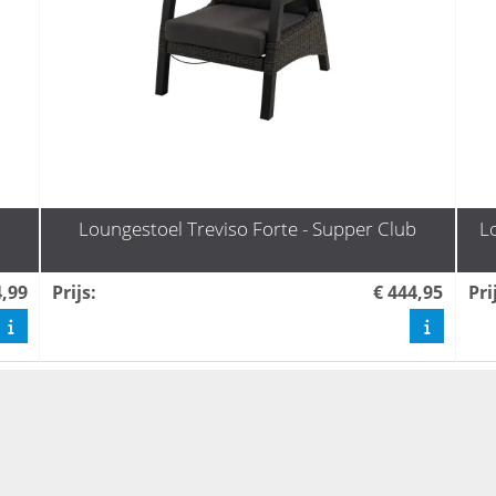
Loungestoel Treviso Forte - Supper Club
L
4,99
Prijs
:
€ 444,95
Pri