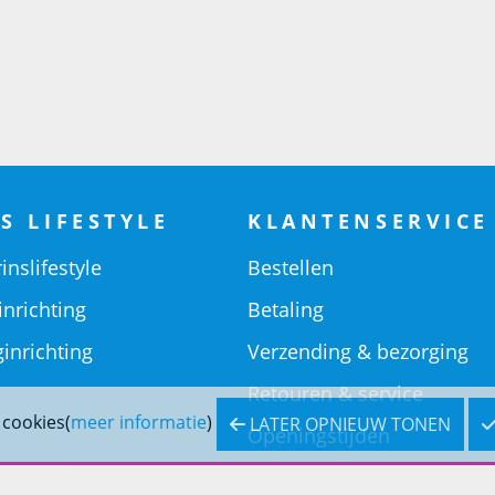
S LIFESTYLE
KLANTENSERVICE
inslifestyle
Bestellen
inrichting
Betaling
inrichting
Verzending & bezorging
Retouren & service
 cookies(
meer informatie
)
LATER OPNIEUW TONEN
Openingstijden