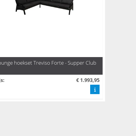
ounge hoekset Treviso Forte - Supper Club
js
:
€ 1.993,95