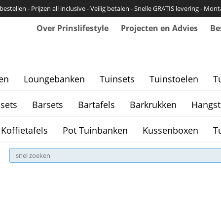
bestellen - Prijzen all inclusive - Veilig betalen - Snelle GRATIS levering - Mon
Over Prinslifestyle
Projecten en Advies
Be
en
Loungebanken
Tuinsets
Tuinstoelen
T
sets
Barsets
Bartafels
Barkrukken
Hangst
Koffietafels
Pot Tuinbanken
Kussenboxen
T