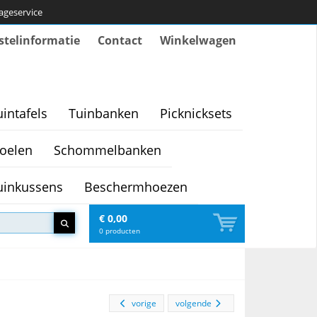
tageservice
stelinformatie
Contact
Winkelwagen
uintafels
Tuinbanken
Picknicksets
oelen
Schommelbanken
uinkussens
Beschermhoezen
€ 0,00
0
producten
vorige
volgende