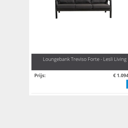
Loungebank Treviso Forte - Lesli Living
Prijs
:
€ 1.09