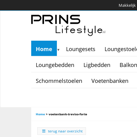
Makkelijk 
Home
Loungesets
Loungestoel
▼
Loungebedden
Ligbedden
Balkon
Schommelstoelen
Voetenbanken
Home
>
voetenbank-treviso-forte
terug naar overzicht