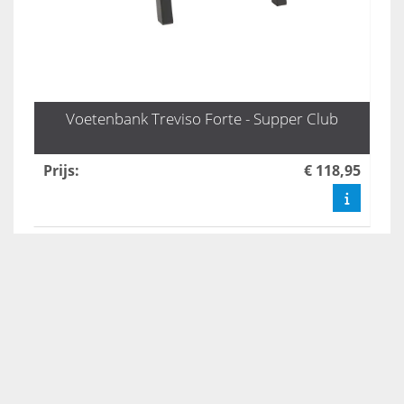
Voetenbank Treviso Forte - Supper Club
Prijs
:
€ 118,95