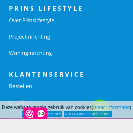
PRINS LIFESTYLE
Over Prinslifestyle
Projectinrichting
Woninginrichting
KLANTENSERVICE
Bestellen
Betaling
Deze website maakt gebruik van cookies(
meer informatie
)
9,2
LATER OPNIEUW TONEN
IK GA AKKOORD MET COOKIES
Verzending & bezorging