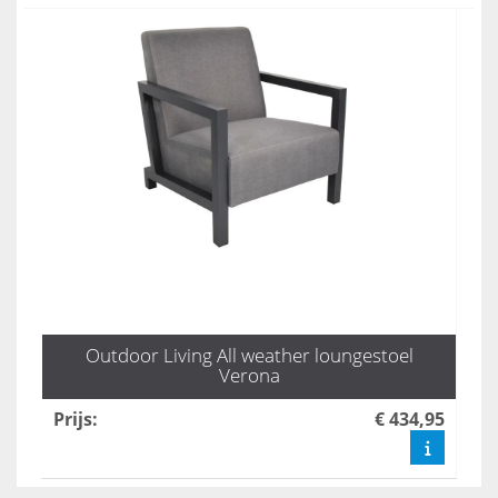
Outdoor Living All weather loungestoel
Verona
Prijs
:
€ 434,95