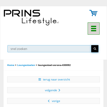
Toggle na
▼
Home
>
Loungestoelen
>
loungestoel-verona-430092
terug naar overzicht
volgende
vorige