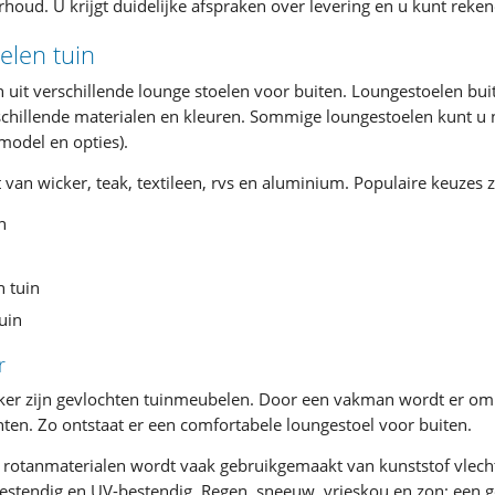
houd. U krijgt duidelijke afspraken over levering en u kunt reke
elen tuin
en uit verschillende lounge stoelen voor buiten. Loungestoelen buit
chillende materialen en kleuren. Sommige loungestoelen kunt u
model en opties).
van wicker, teak, textileen, rvs en aluminium. Populaire keuzes z
n
 tuin
uin
r
cker zijn gevlochten tuinmeubelen. Door een vakman wordt er o
ten. Zo ontstaat er een comfortabele loungestoel voor buiten.
jke rotanmaterialen wordt vaak gebruikgemaakt van kunststof vlec
bestendig en UV-bestendig. Regen, sneeuw, vrieskou en zon: een 