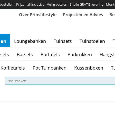
bestellen - Prijzen all inclusive - Veilig betalen - Snelle GRATIS levering - Mon
Over Prinslifestyle
Projecten en Advies
Be
len
Loungebanken
Tuinsets
Tuinstoelen
T
sets
Barsets
Bartafels
Barkrukken
Hangst
Koffietafels
Pot Tuinbanken
Kussenboxen
T