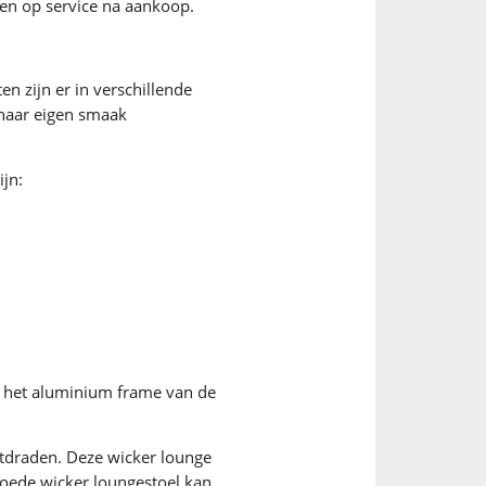
nen op service na aankoop.
en zijn er in verschillende
 naar eigen smaak
ijn:
m het aluminium frame van de
htdraden. Deze wicker lounge
goede wicker loungestoel kan