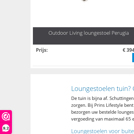
Outdoor Living loungestoel Perugia
Prijs
:
€ 39
Loungestoelen tuin? 
De tuin is bijna af. Schuttinge
zorgen. Bij Prins Lifestyle be
bezorgen uw bestelde loungesto
vergoeding van maximaal 65 e
9,2
Loungestoelen voor buiten