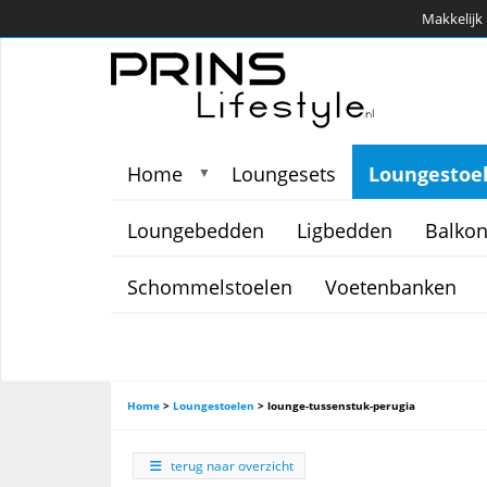
Makkelijk 
Home
Loungesets
Loungestoe
▼
Loungebedden
Ligbedden
Balkon
Schommelstoelen
Voetenbanken
Home
>
Loungestoelen
>
lounge-tussenstuk-perugia
terug naar overzicht