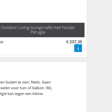
Outdoor Living lounge tafel met hocker
Perugia
js
:
€ 237,30
len buiten te zien. Niets. Geen
toelen voor tuin of balkon. Wij
lgië kan tegen een kleine