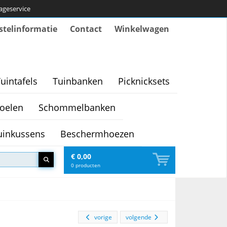
tageservice
stelinformatie
Contact
Winkelwagen
uintafels
Tuinbanken
Picknicksets
oelen
Schommelbanken
uinkussens
Beschermhoezen
€ 0,00
0
producten
vorige
volgende