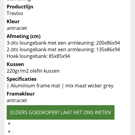
Productlijn
Treviso
Kleur
antraciet
Afmeting (cm)
3-zits loungebank met een armleuning: 200x86x94
2-zits loungebank met een armleuning: 135x86x94
Hoek loungebank: 85x85x94
Kussen
220gr/m2 olefin kussen
Specificaties
| Aluminium frame mat | mix maat wicker grey
Framekleur
antraciet
ELDERS GOEDKOPER? LAAT HET ONS WETEN
*
*