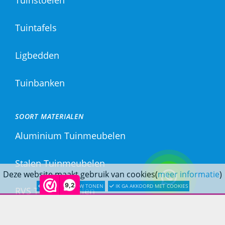
Tuinstoelen
Tuintafels
Ligbedden
Tuinbanken
SOORT MATERIALEN
Aluminium Tuinmeubelen
Stalen Tuinmeubelen
Deze website maakt gebruik van cookies(
meer informatie
)
9,2
LATER OPNIEUW TONEN
IK GA AKKOORD MET COOKIES
RVS Tuinmeubelen
All Weather Tuinmeubelen