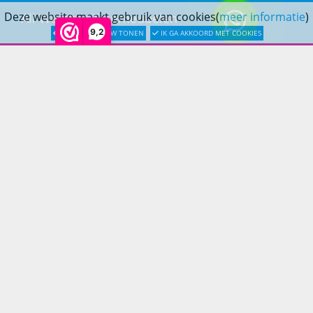
Deze website maakt gebruik van cookies(
meer informatie
)
All Weather Tuinmeubelen
9,2
LATER OPNIEUW TONEN
IK GA AKKOORD MET COOKIES
Teak Tuinmeubelen
Bamboe Tuinmeubelen
Rotan Tuinmeubelen
Wicker Tuinmeubelen
Rope Tuinmeubelen
Textileen Tuinmeubelen
Kunststof Tuinmeubelen