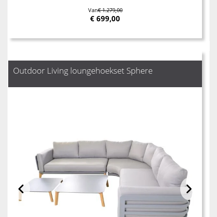
Van
€ 1.279,00
€
699,00
Outdoor Living loungehoekset Sphere