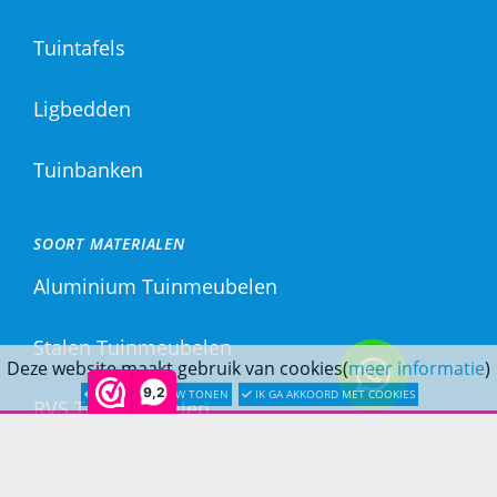
Tuintafels
Ligbedden
Tuinbanken
SOORT MATERIALEN
Aluminium Tuinmeubelen
Stalen Tuinmeubelen
Deze website maakt gebruik van cookies(
meer informatie
)
9,2
LATER OPNIEUW TONEN
IK GA AKKOORD MET COOKIES
RVS Tuinmeubelen
All Weather Tuinmeubelen