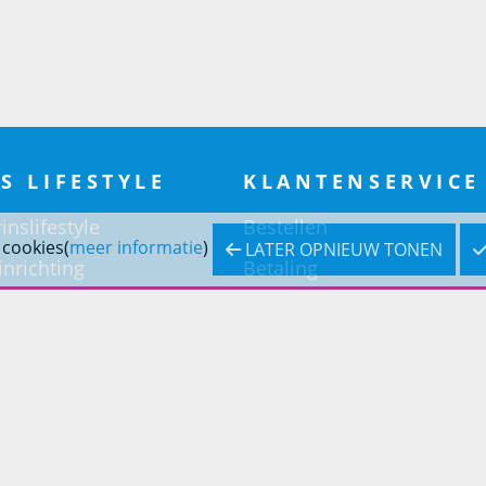
S LIFESTYLE
KLANTENSERVICE
inslifestyle
Bestellen
 cookies(
meer informatie
)
LATER OPNIEUW TONEN
inrichting
Betaling
inrichting
Verzending & bezorging
Retouren & service
Openingstijden