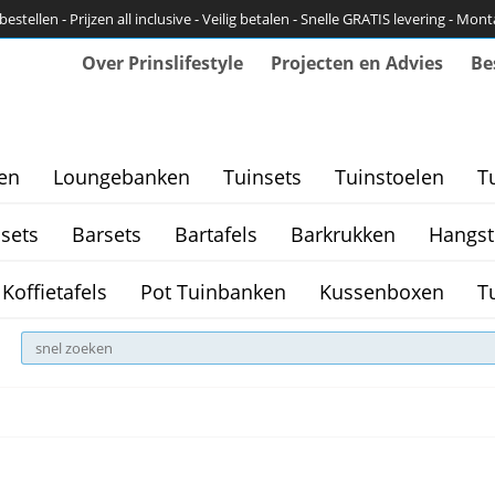
bestellen - Prijzen all inclusive - Veilig betalen - Snelle GRATIS levering - Mon
Over Prinslifestyle
Projecten en Advies
Be
en
Loungebanken
Tuinsets
Tuinstoelen
T
sets
Barsets
Bartafels
Barkrukken
Hangst
Koffietafels
Pot Tuinbanken
Kussenboxen
T