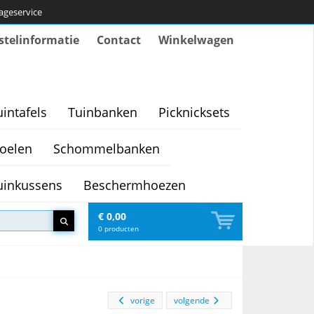
tageservice
stelinformatie
Contact
Winkelwagen
uintafels
Tuinbanken
Picknicksets
oelen
Schommelbanken
uinkussens
Beschermhoezen
€ 0,00
0
producten
vorige
volgende