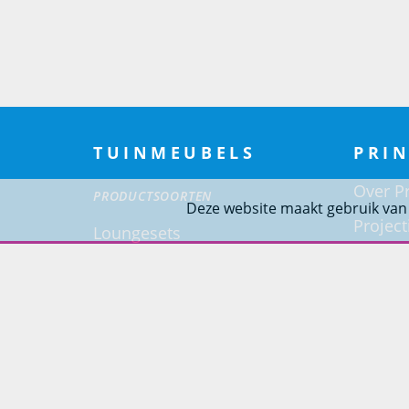
TUINMEUBELS
PRIN
Over Pr
PRODUCTSOORTEN
Deze website maakt gebruik van
Project
Loungesets
Woning
Tuinsets
Tuinstoelen
Tuintafels
Ligbedden
Tuinbanken