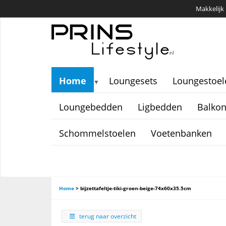
Makkelijk 
Home
Loungesets
Loungestoel
▼
Loungebedden
Ligbedden
Balkon
Schommelstoelen
Voetenbanken
Home
>
bijzettafeltje-tiki-groen-beige-74x60x35.5cm
terug naar overzicht