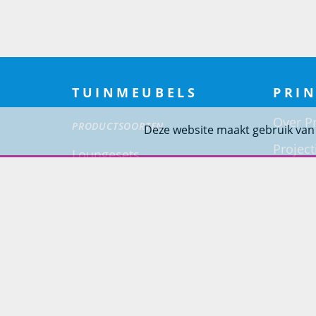
TUINMEUBELS
PRIN
Over Pr
PRODUCTSOORTEN
Deze website maakt gebruik van
Project
Loungesets
Woning
Tuinsets
Tuinstoelen
Tuintafels
Ligbedden
Tuinbanken