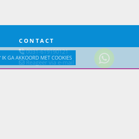
CONTACT
0031-619190121
IK GA AKKOORD MET COOKIES
Reageer via e-mail
Prins Lifestyle
Poortland 66 (Kantooradres)
1046BD Amsterdam