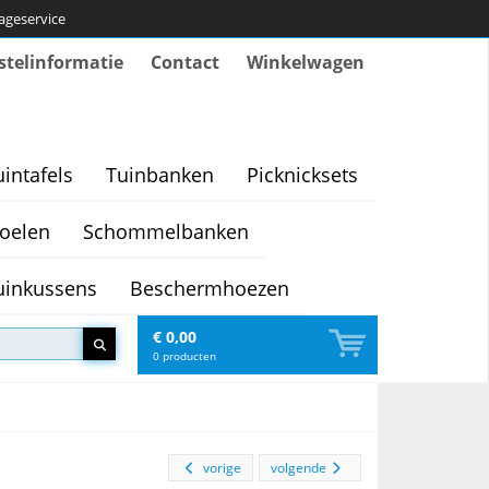
tageservice
stelinformatie
Contact
Winkelwagen
uintafels
Tuinbanken
Picknicksets
oelen
Schommelbanken
uinkussens
Beschermhoezen
€ 0,00
0
producten
vorige
volgende