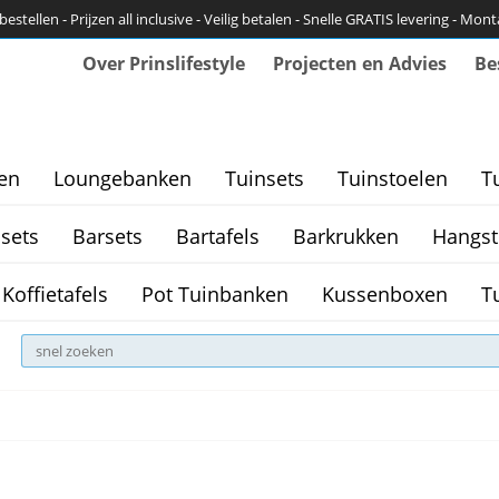
bestellen - Prijzen all inclusive - Veilig betalen - Snelle GRATIS levering - Mon
Over Prinslifestyle
Projecten en Advies
Be
en
Loungebanken
Tuinsets
Tuinstoelen
T
sets
Barsets
Bartafels
Barkrukken
Hangst
Koffietafels
Pot Tuinbanken
Kussenboxen
T