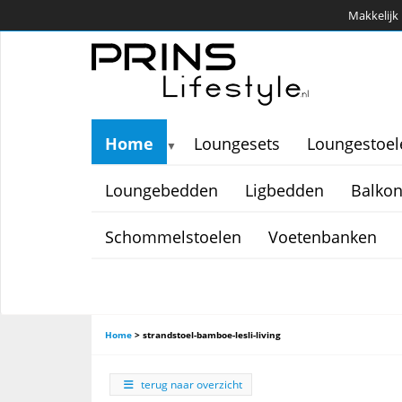
Makkelijk 
Home
Loungesets
Loungestoel
▼
Loungebedden
Ligbedden
Balkon
Schommelstoelen
Voetenbanken
Home
>
strandstoel-bamboe-lesli-living
terug naar overzicht