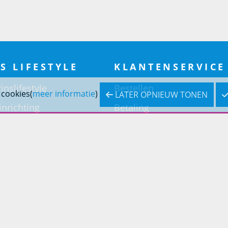
S LIFESTYLE
KLANTENSERVICE
inslifestyle
Bestellen
 cookies(
meer informatie
)
LATER OPNIEUW TONEN
inrichting
Betaling
inrichting
Verzending & bezorging
Retouren & service
Openingstijden