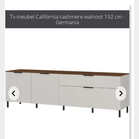
Tv-meubel California cashmere walnoot 192 cm -
Germania