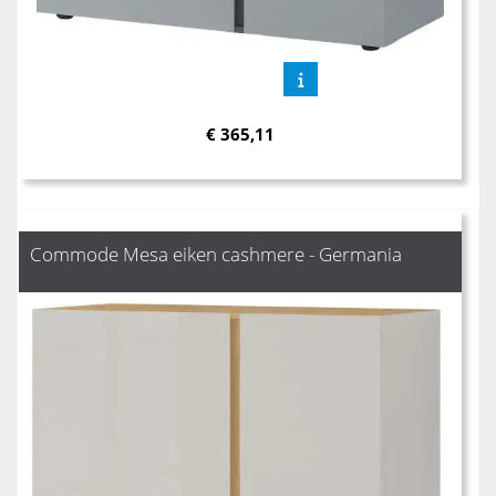
€
365,11
Commode Mesa eiken cashmere - Germania