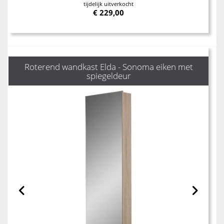
tijdelijk uitverkocht
€
229,00
Roterend wandkast Elda - Sonoma eiken met
spiegeldeur