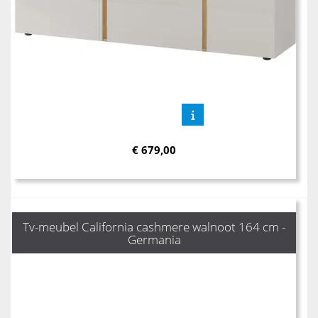
€
679,00
Tv-meubel California cashmere walnoot 164 cm -
Germania