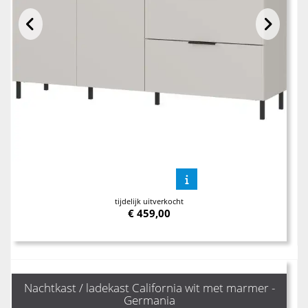
tijdelijk uitverkocht
€
459,00
Nachtkast / ladekast California wit met marmer -
Germania