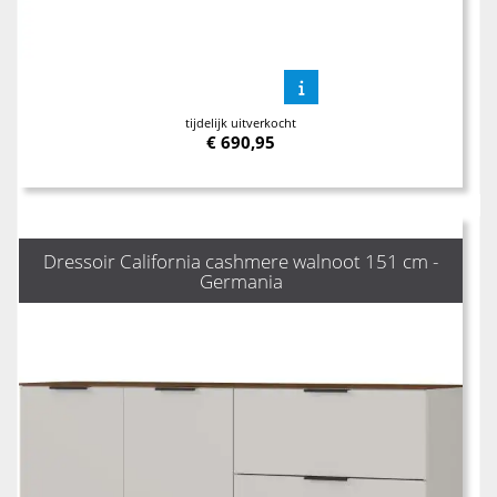
tijdelijk uitverkocht
€
690,95
Dressoir California cashmere walnoot 151 cm -
Germania