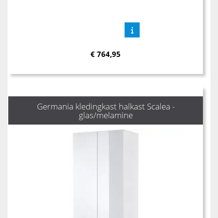
€
764,95
Germania kledingkast halkast Scalea -
glas/melamine