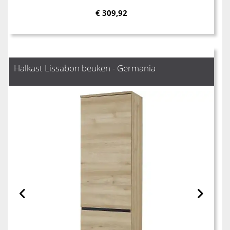
€
309,92
Halkast Lissabon beuken - Germania