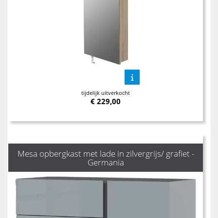
tijdelijk uitverkocht
€
229,00
Mesa opbergkast met lade in zilvergrijs/ grafiet -
Germania