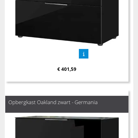
€
401,59
Opbergkast Oakland zwart - Germania