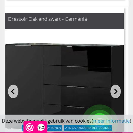
Dressoir Oakland zwart - Germania
Deze website maakt gebruik van cookies(
meer informatie
)
9,2
LATER OPNIEUW TONEN
IK GA AKKOORD MET COOKIES