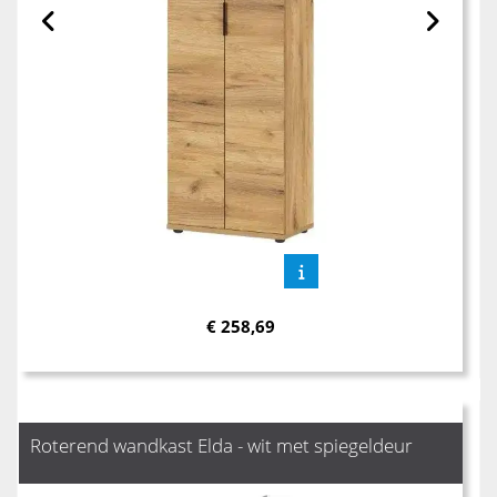
€
258,69
Roterend wandkast Elda - wit met spiegeldeur