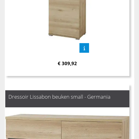
€
309,92
Dressoir Lissabon beuken small - Germania