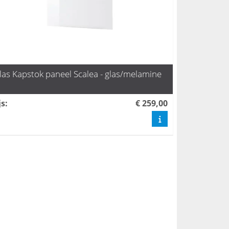
las Kapstok paneel Scalea - glas/melamine
js
:
€ 259,00