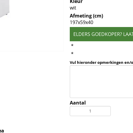
Kleur
wit
Afmeting (cm)
197x59x40
ELDERS GOEDKOPER? LAA
*
*
Vul hieronder opmerkingen en/
Aantal
ea