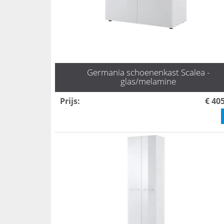
Germania schoenenkast Scalea -
glas/melamine
Prijs
:
€ 40