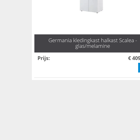
Germania kledingkast halkast Scalea -
glas/melamine
Prijs
:
€ 40