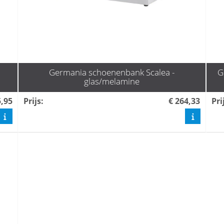
Germania schoenenbank Scalea -
G
glas/melamine
5,95
Prijs
:
€ 264,33
Pri