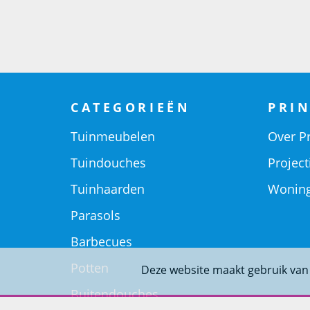
CATEGORIEËN
PRIN
Tuinmeubelen
Over Pr
Tuindouches
Project
Tuinhaarden
Woning
Parasols
Barbecues
Potten
Deze website maakt gebruik van
Buitendouches