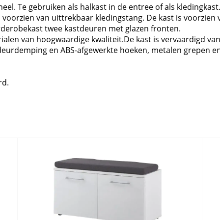
neel. Te gebruiken als halkast in de entree of als kledingka
s voorzien van uittrekbaar kledingstang. De kast is voorzie
rderobekast twee kastdeuren met glazen fronten.
len van hoogwaardige kwaliteit.De kast is vervaardigd van
 deurdemping en ABS-afgewerkte hoeken, metalen grepen en
rd.