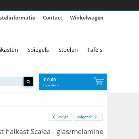
stelinformatie
Contact
Winkelwagen
kasten
Spiegels
Stoelen
Tafels
€ 0,00
0
producten
vorige
volgende
t halkast Scalea - glas/melamine