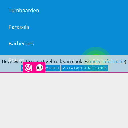
Tuinhaarden
Parasols
Barbecues
Potten
Deze website maakt gebruik van cookies(
meer informatie
)
9,2
LATER OPNIEUW TONEN
IK GA AKKOORD MET COOKIES
Buitendouches
Buitenkranen
Kantoormeubilair
Keukens