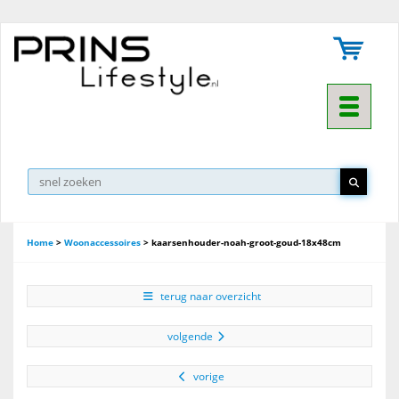
Toggle na
▼
Home
>
Woonaccessoires
>
kaarsenhouder-noah-groot-goud-18x48cm
terug naar overzicht
volgende
vorige