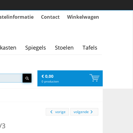
stelinformatie
Contact
Winkelwagen
kasten
Spiegels
Stoelen
Tafels
€ 0,00
0
producten
vorige
volgende
/3