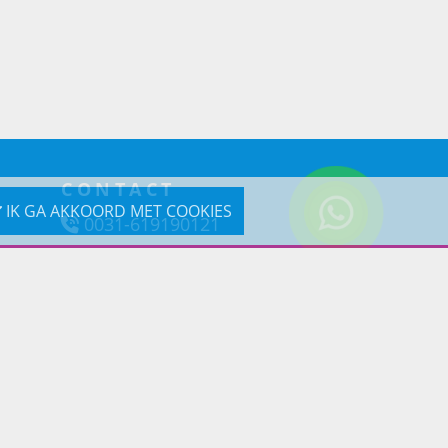
CONTACT
IK GA AKKOORD MET COOKIES
0031-619190121
Reageer via e-mail
Prins Lifestyle
Poortland 66 (Kantooradres)
1046BD Amsterdam