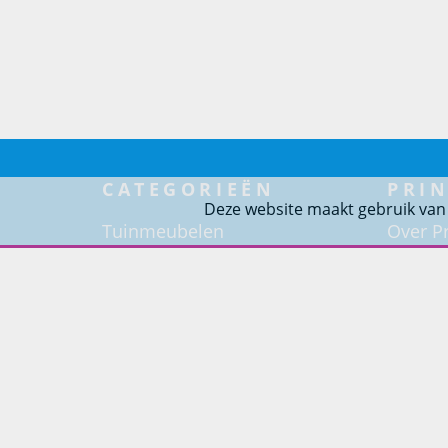
CATEGORIEËN
PRIN
Deze website maakt gebruik van
Tuinmeubelen
Over Pr
Tuindouches
Project
Tuinhaarden
Woning
Parasols
Barbecues
Potten