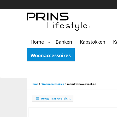
Home
Banken
Kapstokken
K
▼
Woonaccessoires
Home
>
Woonaccessoires
>
mand-willow-ovaal-s-3
terug naar overzicht