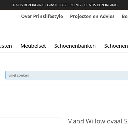
GRATIS BEZORGING - GRATIS BEZORGING - GRATIS BEZORGING
Over Prinslifestyle
Projecten en Advies
Be
asten
Meubelset
Schoenenbanken
Schoenen
Mand Willow ovaal S