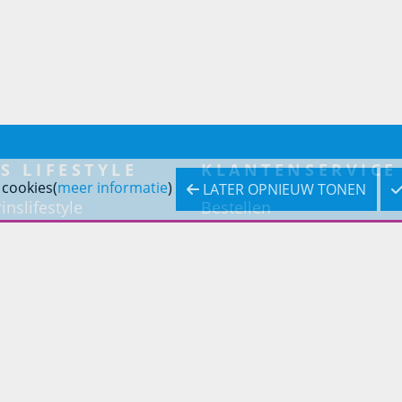
S LIFESTYLE
KLANTENSERVICE
 cookies(
meer informatie
)
LATER OPNIEUW TONEN
inslifestyle
Bestellen
inrichting
Betaling
inrichting
Verzending & bezorging
Retouren & service
Openingstijden