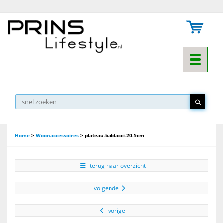
Toggle na
▼
Home
>
Woonaccessoires
>
plateau-baldacci-20.5cm
terug naar overzicht
volgende
vorige