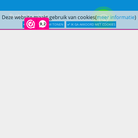
Buitendouches
Deze website maakt gebruik van cookies(
meer informatie
)
9,2
LATER OPNIEUW TONEN
IK GA AKKOORD MET COOKIES
Buitenkranen
Kantoormeubilair
Keukens
Woonmeubelen
Woonaccessoires
PRINS LIFESTYLE