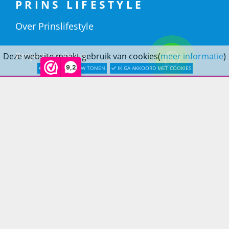
PRINS LIFESTYLE
Over Prinslifestyle
Projectinrichting
Deze website maakt gebruik van cookies(
meer informatie
)
9,2
LATER OPNIEUW TONEN
IK GA AKKOORD MET COOKIES
Woninginrichting
KLANTENSERVICE
Bestellen
Betaling
Verzending & bezorging