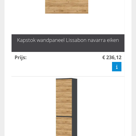
Kapstok wandpaneel Lissabon navarra eiken
Prijs
:
€ 236,12