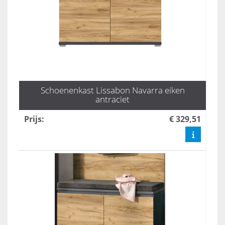
Schoenenkast Lissabon Navarra eiken
antraciet
Prijs
:
€ 329,51