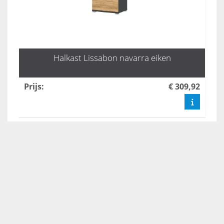
Halkast Lissabon navarra eiken
Prijs
:
€ 309,92