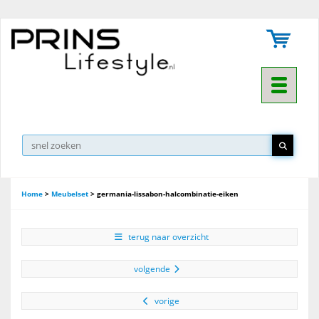
Toggle na
▼
Home
>
Meubelset
>
germania-lissabon-halcombinatie-eiken
terug naar overzicht
volgende
vorige