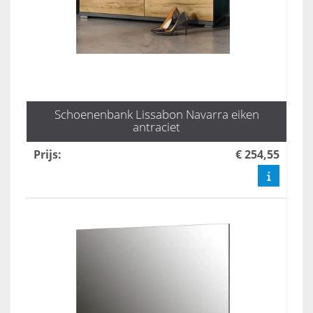
Schoenenbank Lissabon Navarra eiken
antraciet
Prijs
:
€ 254,55