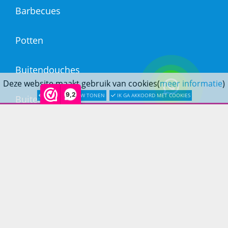
Barbecues
Potten
Buitendouches
Deze website maakt gebruik van cookies(
meer informatie
)
9,2
LATER OPNIEUW TONEN
IK GA AKKOORD MET COOKIES
Buitenkranen
Kantoormeubilair
Keukens
Woonmeubelen
Woonaccessoires