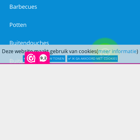
Barbecues
Potten
Buitendouches
Deze website maakt gebruik van cookies(
meer informatie
)
9,2
LATER OPNIEUW TONEN
IK GA AKKOORD MET COOKIES
Buitenkranen
Kantoormeubilair
Keukens
Woonmeubelen
Woonaccessoires