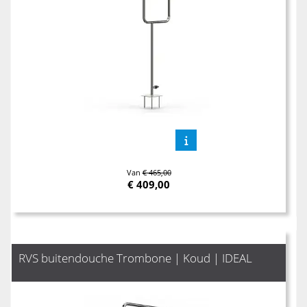
Van
€ 465,00
€
409,00
RVS buitendouche Trombone | Koud | IDEAL