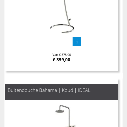
Van
€ 575,00
€
359,00
Buitendouche Bahama | Koud | IDEAL