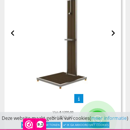
Van
€ 1299,00
€
1270,95
Deze website maakt gebruik van cookies(
meer informatie
)
9,2
LATER OPNIEUW TONEN
IK GA AKKOORD MET COOKIES