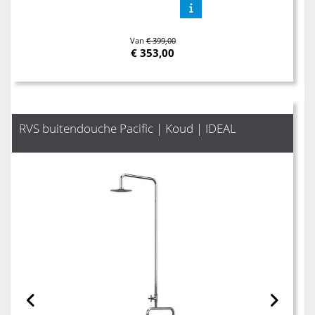
Van
€ 399,00
€
353,00
RVS buitendouche Pacific | Koud | IDEAL