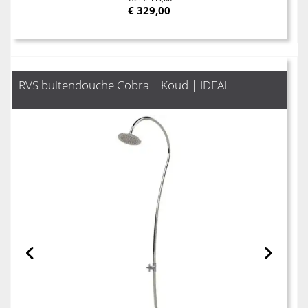
€
329,00
RVS buitendouche Cobra | Koud | IDEAL