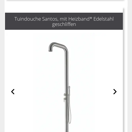
Tuindouche Santos, mit Heizband* Edelstahl
geschliffen