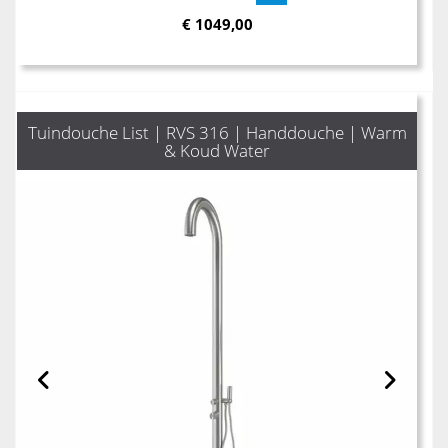
€
1049,00
Tuindouche List | RVS 316 | Handdouche | Warm
& Koud Water