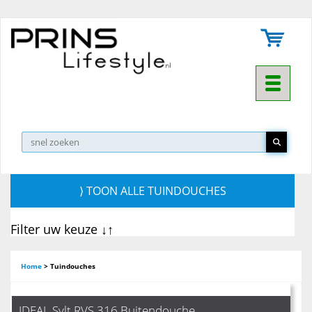
Toggle na
⟩ TOON ALLE TUINDOUCHES
Filter uw keuze ↓↑
Home
>
Tuindouches
IDEAL Sylt RVS 316 Buitendouche