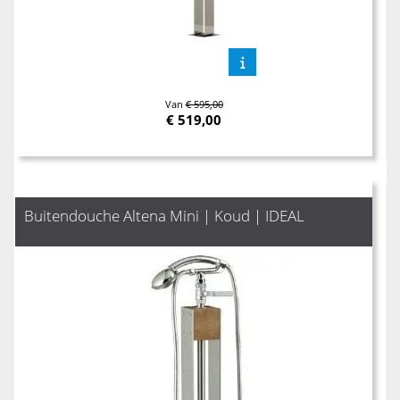
Van
€ 595,00
€
519,00
Buitendouche Altena Mini | Koud | IDEAL