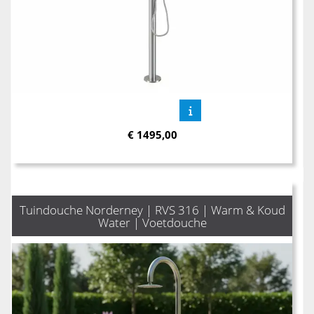
€
1495,00
Tuindouche Norderney | RVS 316 | Warm & Koud
Water | Voetdouche