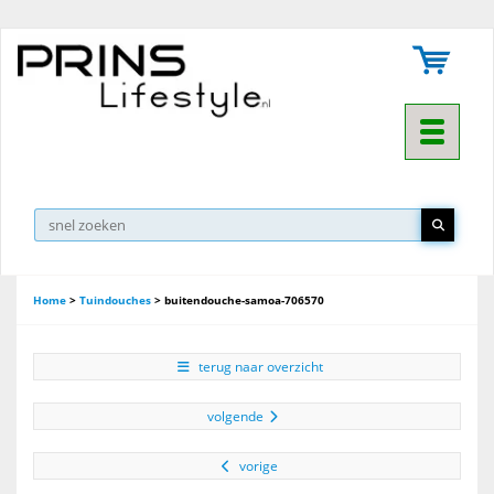
Toggle na
Home
>
Tuindouches
>
buitendouche-samoa-706570
terug naar overzicht
volgende
vorige