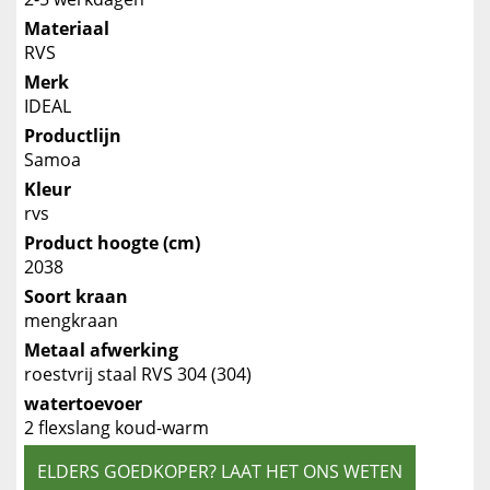
Materiaal
RVS
Merk
IDEAL
Productlijn
Samoa
Kleur
rvs
Product hoogte (cm)
2038
Soort kraan
mengkraan
Metaal afwerking
roestvrij staal RVS 304 (304)
watertoevoer
2 flexslang koud-warm
ELDERS GOEDKOPER? LAAT HET ONS WETEN