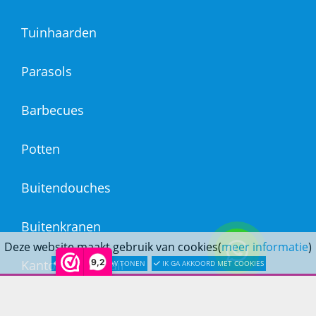
Tuinhaarden
Parasols
Barbecues
Potten
Buitendouches
Buitenkranen
Deze website maakt gebruik van cookies(
meer informatie
)
9,2
Kantoormeubilair
LATER OPNIEUW TONEN
IK GA AKKOORD MET COOKIES
Keukens