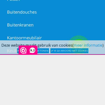
Buitendouches
Buitenkranen
Kantoormeubilair
Deze website maakt gebruik van cookies(
meer informatie
)
Keukens
9,2
LATER OPNIEUW TONEN
IK GA AKKOORD MET COOKIES
Woonmeubelen
Woonaccessoires
PRINS LIFESTYLE
Over Prinslifestyle