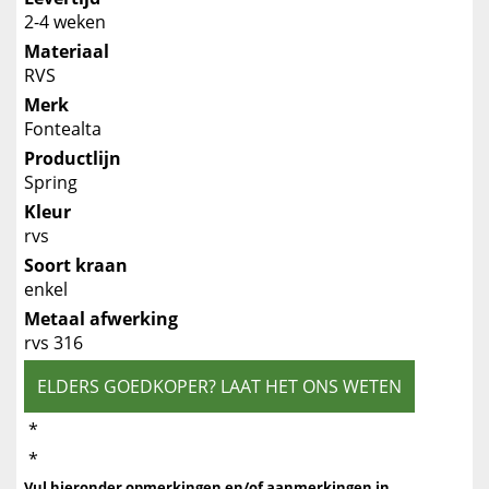
2-4 weken
Materiaal
RVS
Merk
Fontealta
Productlijn
Spring
Kleur
rvs
Soort kraan
enkel
Metaal afwerking
rvs 316
ELDERS GOEDKOPER? LAAT HET ONS WETEN
*
*
Vul hieronder opmerkingen en/of aanmerkingen in