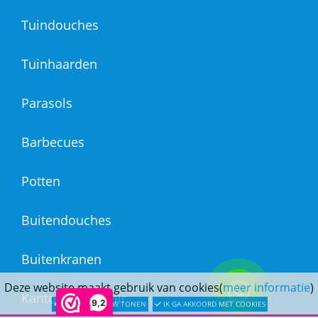
Tuindouches
Tuinhaarden
Parasols
Barbecues
Potten
Buitendouches
Buitenkranen
Deze website maakt gebruik van cookies(
meer informatie
)
Kantoormeubilair
9,2
LATER OPNIEUW TONEN
IK GA AKKOORD MET COOKIES