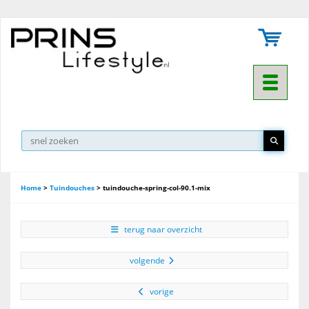
Toggle na
Home
>
Tuindouches
>
tuindouche-spring-col-90.1-mix
terug naar overzicht
volgende
vorige