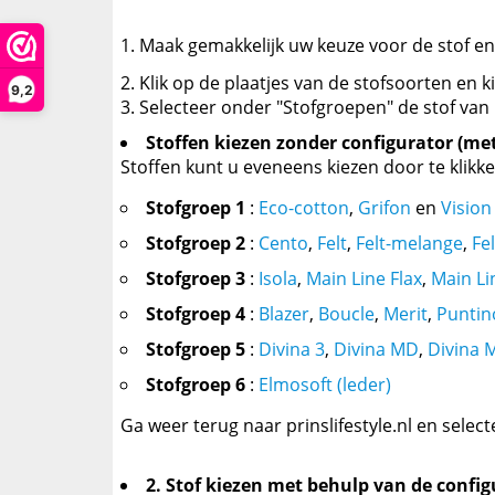
Maak gemakkelijk uw keuze voor de stof en 
Klik op de plaatjes van de stofsoorten en k
9,2
Selecteer onder "Stofgroepen" de stof van 
Stoffen kiezen zonder configurator (me
Stoffen kunt u eveneens kiezen door te klikk
Stofgroep 1
:
Eco-cotton
,
Grifon
en
Vision
Stofgroep 2
:
Cento
,
Felt
,
Felt-melange
,
Fe
Stofgroep 3
:
Isola
,
Main Line Flax
,
Main Li
Stofgroep 4
:
Blazer
,
Boucle
,
Merit
,
Puntin
Stofgroep 5
:
Divina 3
,
Divina MD
,
Divina 
Stofgroep 6
:
Elmosoft (leder)
Ga weer terug naar prinslifestyle.nl en selec
2. Stof kiezen met behulp van de confi