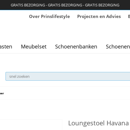
GRATIS BEZORGING - GRATIS BEZORGING - GRATIS BEZORGING
Over Prinslifestyle
Projecten en Advies
asten
Meubelset
Schoenenbanken
Schoenen
per
Loungestoel Havana W