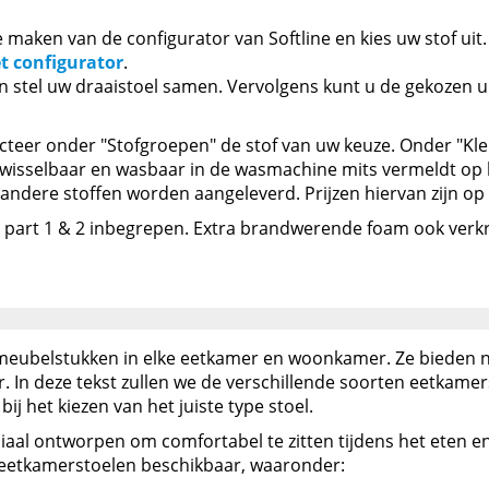
maken van de configurator van Softline en kies uw stof uit. 
t configurator
.
n stel uw draaistoel samen. Vervolgens kunt u de gekozen 
lecteer onder "Stofgroepen" de stof van uw keuze. Onder "Kle
wisselbaar en wasbaar in de wasmachine mits vermeldt op h
 andere stoffen worden aangeleverd. Prijzen hiervan zijn op
1 part 1 & 2 inbegrepen. Extra brandwerende foam ook verkri
 meubelstukken in elke eetkamer en woonkamer. Ze bieden ni
ur. In deze tekst zullen we de verschillende soorten eetkame
 het kiezen van het juiste type stoel.
iaal ontworpen om comfortabel te zitten tijdens het eten
n eetkamerstoelen beschikbaar, waaronder: