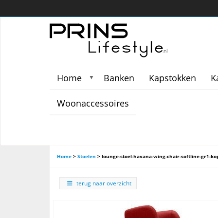
Home
Banken
Kapstokken
K
▼
Woonaccessoires
Home
>
Stoelen
>
lounge-stoel-havana-wing-chair-softline-gr1-ko
terug naar overzicht