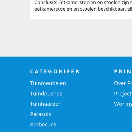
Conclusie: Eetkamerstoelen en stoelen zijn
eetkamerstoelen en stoelen beschikbaar, e
CATEGORIEËN
PRIN
Tuinmeubelen
Over Pr
Tuindouches
Project
Tuinhaarden
Woning
Parasols
Barbecues