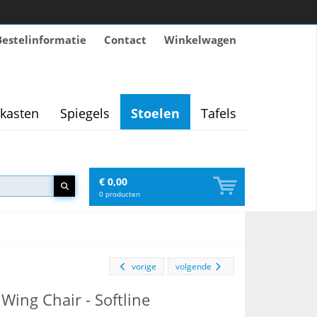
Bestelinformatie
Contact
Winkelwagen
kasten
Spiegels
Stoelen
Tafels
€ 0,00
0
producten
vorige
volgende
ing Chair - Softline