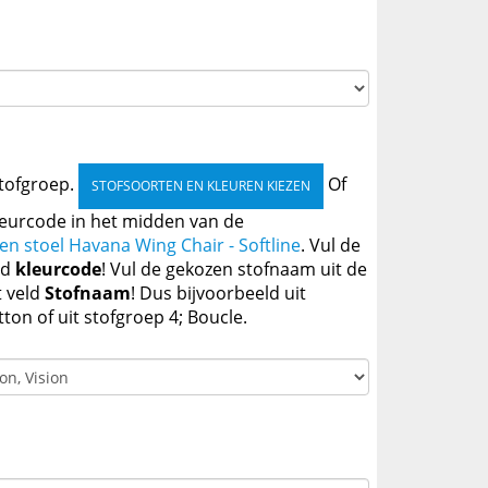
stofgroep.
Of
STOFSOORTEN EN KLEUREN KIEZEN
kleurcode in het midden van de
zen stoel Havana Wing Chair - Softline
. Vul de
ld
kleurcode
! Vul de gekozen stofnaam uit de
t veld
Stofnaam
! Dus bijvoorbeeld uit
tton of uit stofgroep 4; Boucle.