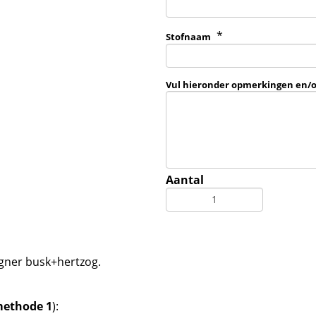
*
Stofnaam
Vul hieronder opmerkingen en/
Aantal
igner busk+hertzog.
(methode 1
):