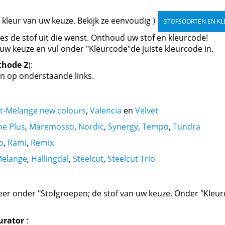
kleur van uw keuze. Bekijk ze eenvoudig ⟩
STOFSOORTEN EN KL
ies de stof uit die wenst. Onthoud uw stof en kleurcode!
uw keuze en vul onder "Kleurcode"de juiste kleurcode in.
thode 2
):
en op onderstaande links.
lt-Melange new colours
,
Valencia
en
Velvet
ne Plus
,
Maremosso
,
Nordic
,
Synergy
,
Tempo
,
Tundra
o
,
Rami
,
Remix
Melange
,
Hallingdal
,
Steelcut
,
Steelcut Trio
teer onder "Stofgroepen; de stof van uw keuze. Onder "Kleur
gurator
: