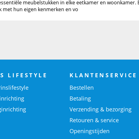
 essentiële meubelstukken in elke eetkamer en woonkamer. Er
lk met hun eigen kenmerken en vo
S LIFESTYLE
KLANTENSERVICE
inslifestyle
Bestellen
inrichting
Betaling
inrichting
Verzending & bezorging
Retouren & service
Openingstijden