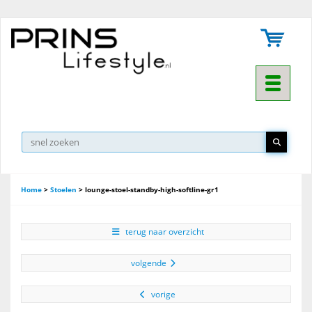
Toggle na
▼
Home
>
Stoelen
>
lounge-stoel-standby-high-softline-gr1
terug naar overzicht
volgende
vorige