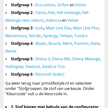
Stofgroep 1
:
Eco-cotton
,
Grifon
en
Vision
Stofgroep 2
:
Cento
,
Felt
,
Felt-melange
,
Felt-
Melange new colours
,
Valencia
en
Velvet
Stofgroep 3
:
Isola
,
Main Line Flax
,
Main Line Plus
,
Maremosso
,
Nordic
,
Synergy
,
Tempo
,
Tundra
Stofgroep 4
:
Blazer
,
Boucle
,
Merit
,
Puntino
,
Rami
,
Remix
Stofgroep 5
:
Divina 3
,
Divina MD
,
Divina Melange
,
Hallingdal
,
Steelcut
,
Steelcut Trio
Stofgroep 6
:
Elmosoft (leder)
Ga weer terug naar prinslifestyle.nl en selecteer
onder "Stofgroepen; de stof van uw keuze. Onder
"Kleurcode" vult u de kleurcode in.
2. Stof kiezen met behulp van de configurator
: