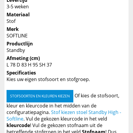
Levertijd
3-5 weken
Materiaal
Stof
Merk
SOFTLINE
Productlijn
Standby
Afmeting (cm)
L 78 D 83 H 95 SH 37
Specificaties
Kies uw eigen stofsoort en stofgroep.
Of kies de stofsoort,
STOFSOORTEN EN KLEUREN KIEZEN
kleur en kleurcode in het midden van de
configuratiepagina.
Stof kiezen stoel Standby High -
Softline
. Vul de gekozen kleurcode in het veld
kleurcode
! Vul de gekozen stofnaam uit de
betreffende stofgroep in het veld
Stofnaam
! Dus