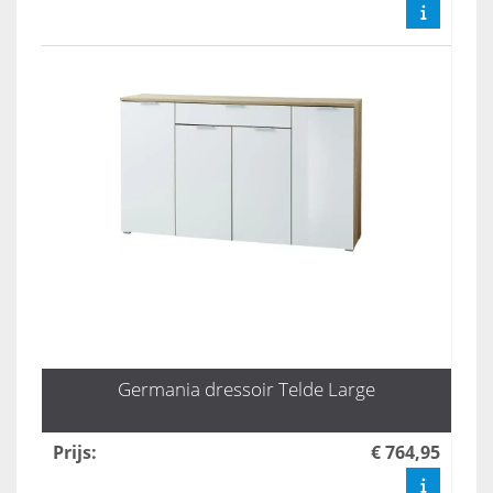
Germania dressoir Telde Large
Prijs
:
€ 764,95