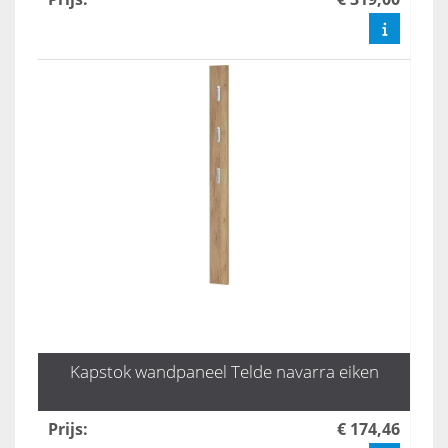
Kapstok wandpaneel Telde navarra eiken
Prijs
:
€ 174,46