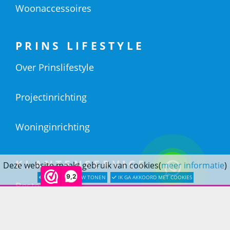
Woonaccessoires
PRINS LIFESTYLE
Over Prinslifestyle
Projectinrichting
Woninginrichting
KLANTENSERVICE
Deze website maakt gebruik van cookies(
meer informatie
)
9,2
LATER OPNIEUW TONEN
IK GA AKKOORD MET COOKIES
Bestellen
Betaling