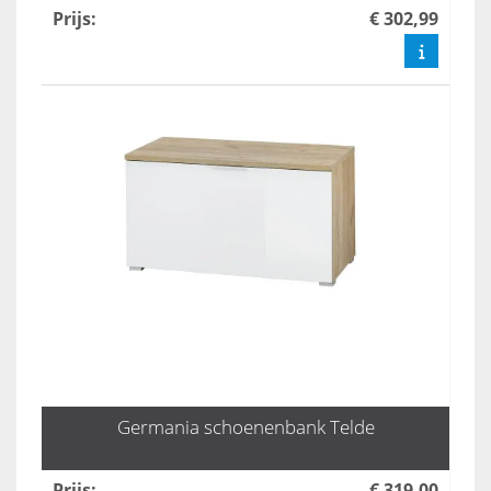
Prijs
:
€ 302,99
Germania schoenenbank Telde
Prijs
:
€ 319,00