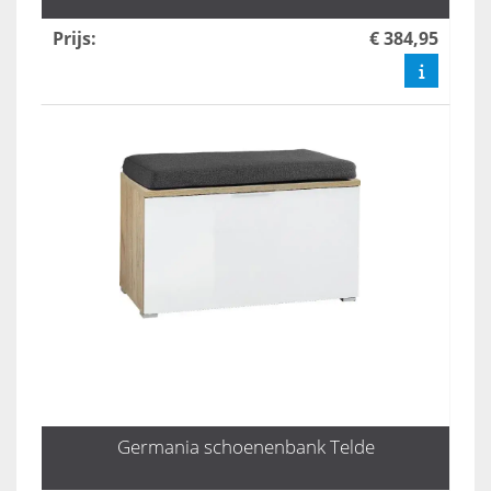
Prijs
:
€ 384,95
Germania schoenenbank Telde