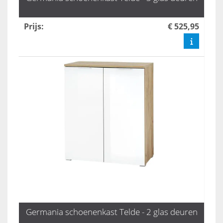
Prijs
:
€ 525,95
Germania schoenenkast Telde - 2 glas deuren