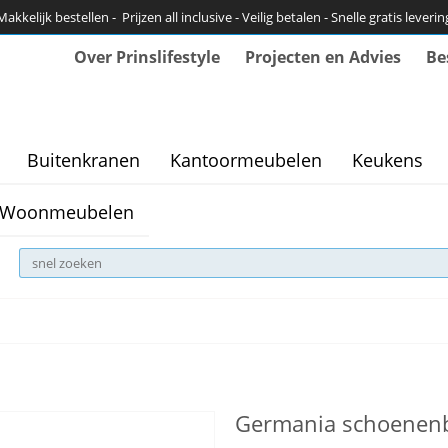
Makkelijk bestellen - Prijzen all inclusive - Veilig betalen - Snelle gratis leverin
Over Prinslifestyle
Projecten en Advies
Be
Buitenkranen
Kantoormeubelen
Keukens
Woonmeubelen
Germania schoenenb