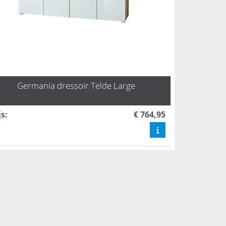
Germania dressoir Telde Large
js
:
€ 764,95