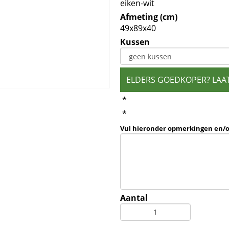
eiken-wit
Afmeting (cm)
49x89x40
Kussen
ELDERS GOEDKOPER? LAA
*
*
Vul hieronder opmerkingen en/
Aantal