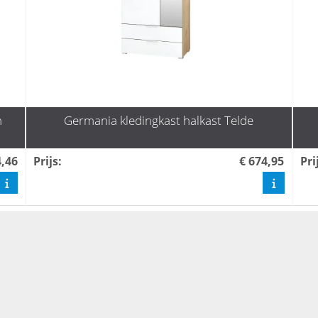
n
Germania kledingkast halkast Telde
4,46
Prijs
:
€ 674,95
Pri