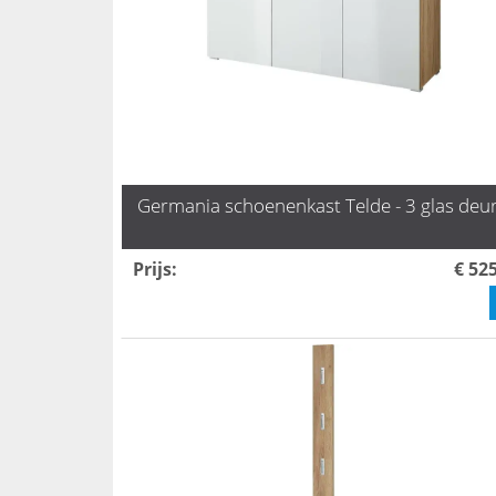
Germania schoenenkast Telde - 3 glas deu
Prijs
:
€ 52