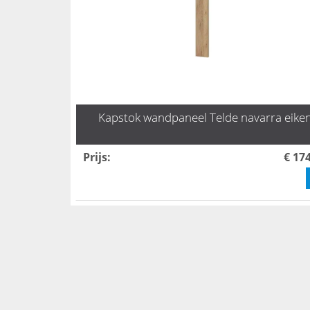
Kapstok wandpaneel Telde navarra eike
Prijs
:
€ 17