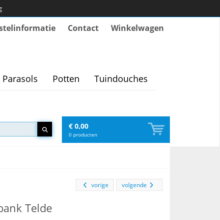
g
stelinformatie
Contact
Winkelwagen
Parasols
Potten
Tuindouches
€ 0,00
0
producten
vorige
volgende
ank Telde