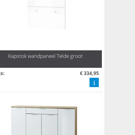
Kapstok wandpaneel Telde groot
js
:
€ 334,95