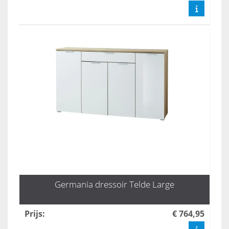
Germania dressoir Telde Large
Prijs
:
€ 764,95