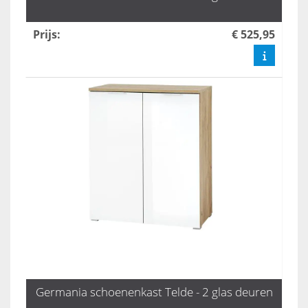
Prijs
:
€ 525,95
Germania schoenenkast Telde - 2 glas deuren