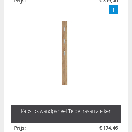
Prijs
:
€ 319,00
Kapstok wandpaneel Telde navarra eiken
Prijs
:
€ 174,46