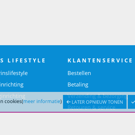
S LIFESTYLE
KLANTENSERVICE
inslifestyle
Bestellen
inrichting
Betaling
inrichting
Verzending & bezorging
n cookies(
meer informatie
)
LATER OPNIEUW TONEN
Retouren & service
Openingstijden