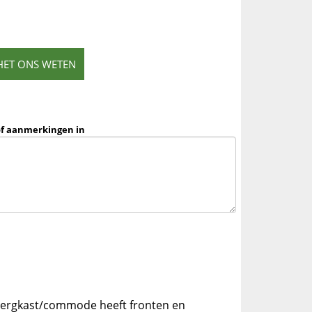
HET ONS WETEN
of aanmerkingen in
bergkast/commode heeft fronten en