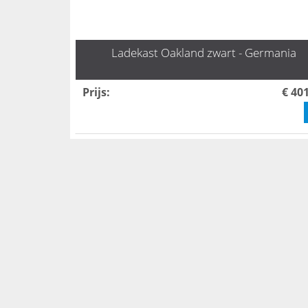
Ladekast Oakland zwart - Germania
Prijs
:
€ 40