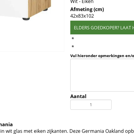
Wit - Eiken
Afmeting (cm)
42x83x102
ELDERS GOEDKOPER? LAAT 
*
*
Vul hieronder opmerkingen en/
Aantal
rmania
n wit glas met eiken zijkanten. Deze Germania Oakland op