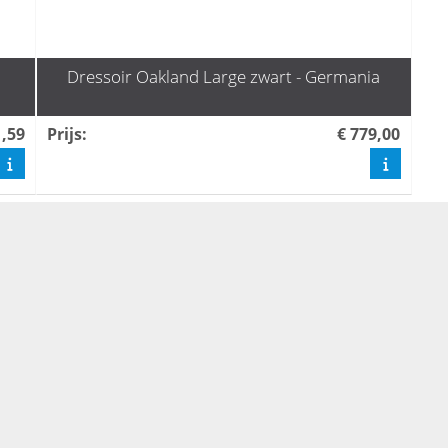
Dressoir Oakland Large zwart - Germania
1,59
Prijs
:
€ 779,00