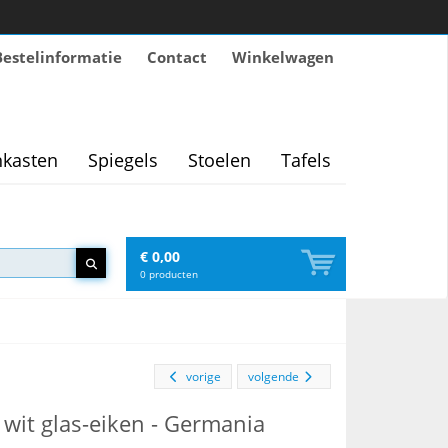
Bestelinformatie
Contact
Winkelwagen
kasten
Spiegels
Stoelen
Tafels
€ 0,00
0
producten
vorige
volgende
wit glas-eiken - Germania