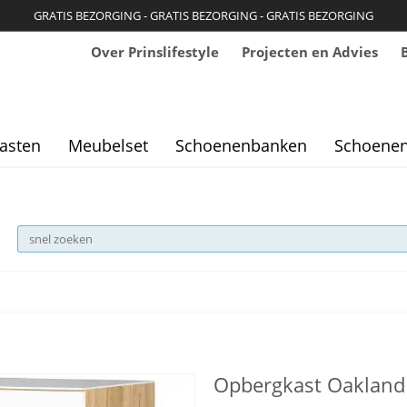
GRATIS BEZORGING - GRATIS BEZORGING - GRATIS BEZORGING
Over Prinslifestyle
Projecten en Advies
asten
Meubelset
Schoenenbanken
Schoenen
Opbergkast Oakland 