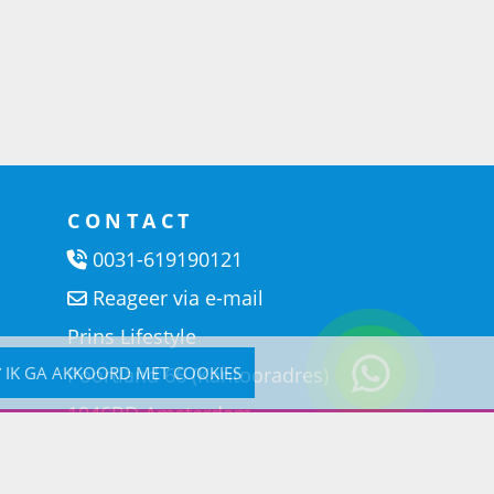
CONTACT
0031-619190121
Reageer via e-mail
Prins Lifestyle
IK GA AKKOORD MET COOKIES
Poortland 66 (Kantooradres)
1046BD Amsterdam