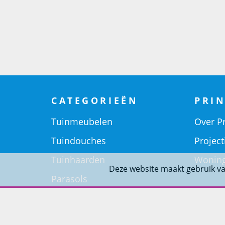
CATEGORIEËN
PRIN
Tuinmeubelen
Over Pr
Tuindouches
Project
Tuinhaarden
Woning
Deze website maakt gebruik va
Parasols
Barbecues
Potten