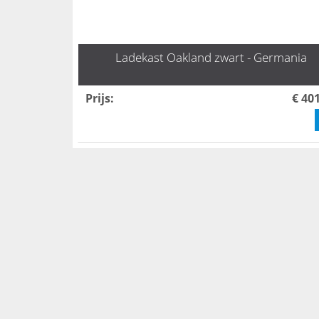
Ladekast Oakland zwart - Germania
Prijs
:
€ 40