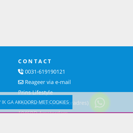
CONTACT
0031-619190121
Reageer via e-mail
Prins Lifestyle
IK GA AKKOORD MET COOKIES
Poortland 66 (Kantooradres)
1046BD Amsterdam