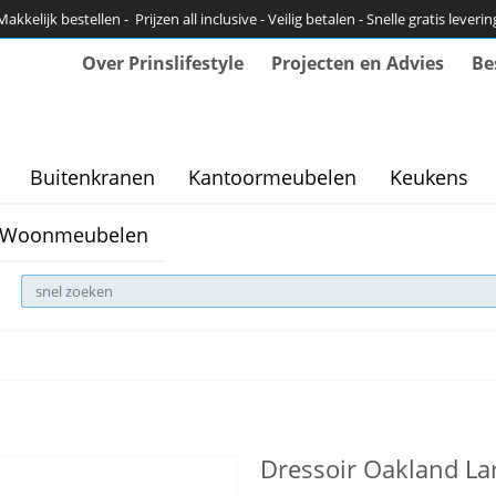
Makkelijk bestellen - Prijzen all inclusive - Veilig betalen - Snelle gratis leverin
Over Prinslifestyle
Projecten en Advies
Be
Buitenkranen
Kantoormeubelen
Keukens
Woonmeubelen
Dressoir Oakland La