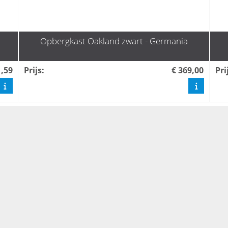
Opbergkast Oakland zwart - Germania
1,59
Prijs
:
€ 369,00
Pri