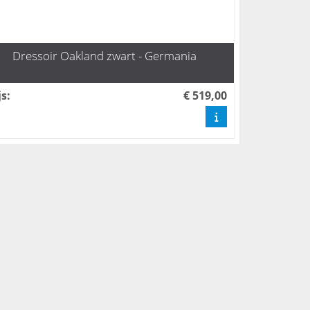
Dressoir Oakland zwart - Germania
js
:
€ 519,00