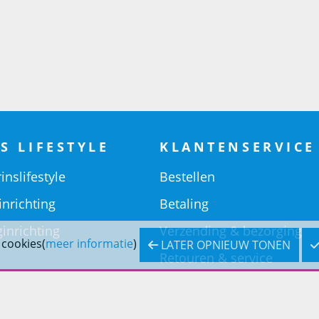
S LIFESTYLE
KLANTENSERVICE
inslifestyle
Bestellen
inrichting
Betaling
inrichting
Verzending & bezorging
 cookies(
meer informatie
)
LATER OPNIEUW TONEN
Retouren & service
Openingstijden