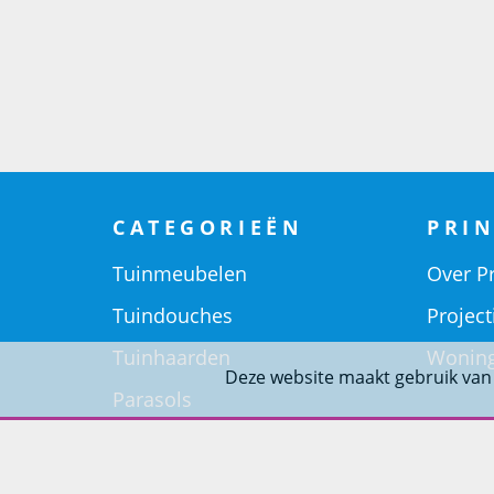
CATEGORIEËN
PRIN
Tuinmeubelen
Over Pr
Tuindouches
Project
Tuinhaarden
Woning
Deze website maakt gebruik van
Parasols
Barbecues
Potten