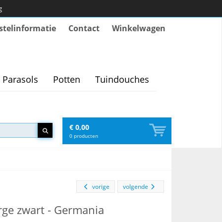
g
stelinformatie
Contact
Winkelwagen
Parasols
Potten
Tuindouches
€ 0,00
0
producten
vorige
volgende
rge zwart - Germania