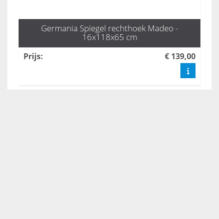
Germania Spiegel rechthoek Madeo -
16x118x65 cm
Prijs
:
€ 139,00