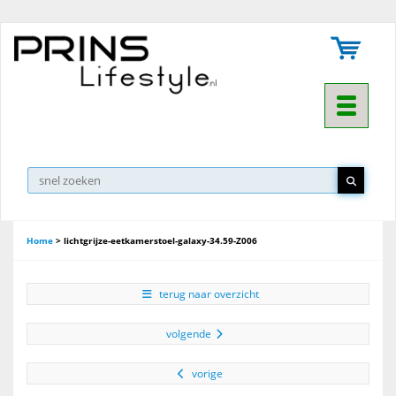
Toggle na
▼
Home
>
lichtgrijze-eetkamerstoel-galaxy-34.59-Z006
terug naar overzicht
volgende
vorige