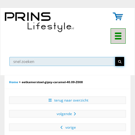
Toggle na
▼
Home
>
eetkamerstoel-gipsy-caramel-40.09-Z008
terug naar overzicht
volgende
vorige