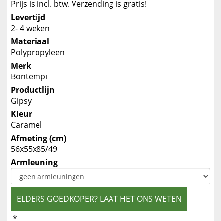
Prijs is incl. btw. Verzending is gratis!
Levertijd
2- 4 weken
Materiaal
Polypropyleen
Merk
Bontempi
Productlijn
Gipsy
Kleur
Caramel
Afmeting (cm)
56x55x85/49
Armleuning
ELDERS GOEDKOPER? LAAT HET ONS WETEN
*