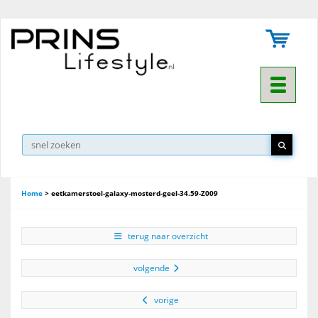
Toggle na
▼
Home
>
eetkamerstoel-galaxy-mosterd-geel-34.59-Z009
terug naar overzicht
volgende
vorige