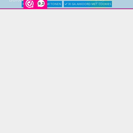
9,2
LATER OPNIEUW TONEN
IK GA AKKOORD MET COOKIES
Buitenkranen
Kantoormeubilair
Keukens
Woonmeubelen
Woonaccessoires
PRINS LIFESTYLE
Over Prinslifestyle