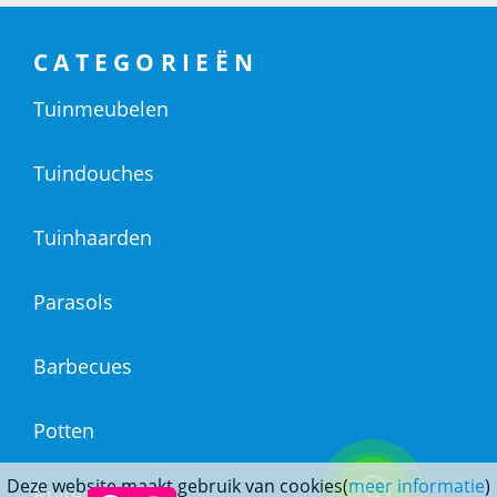
CATEGORIEËN
Tuinmeubelen
Tuindouches
Tuinhaarden
Parasols
Barbecues
Potten
Deze website maakt gebruik van cookies(
meer informatie
)
Buitendouches